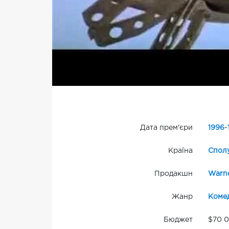
Дата прем'єри
1996
-
Країна
Сполу
Продакшн
Warne
Жанр
Комед
Бюджет
$70 