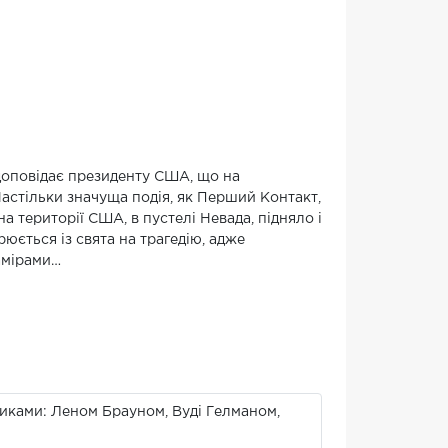
доповідає президенту США, що на
Настільки значуща подія, як Перший Контакт,
 території США, в пустелі Невада, підняло і
юється із свята на трагедію, адже
амірами…
никами: Леном Брауном, Вуді Гелманом,