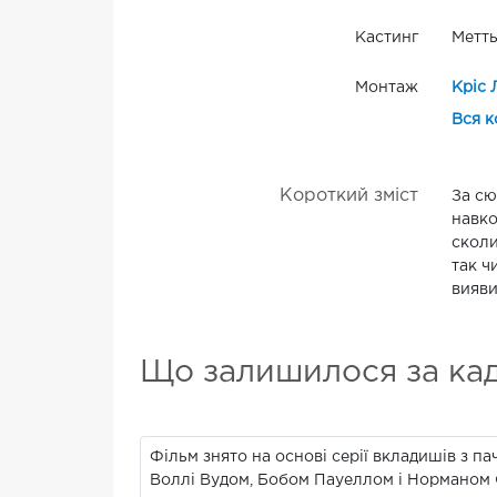
Кастинг
Метть
Монтаж
Кріс 
Вся к
Короткий зміст
За сю
навко
сколи
так ч
вияви
Що залишилося за ка
Фільм знято на основі серії вкладишів з п
Воллі Вудом, Бобом Пауеллом і Норманом