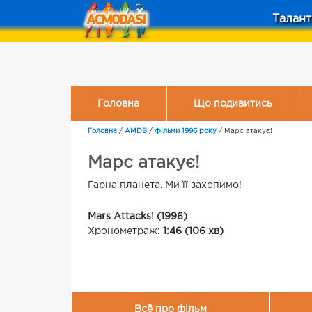
Талант
Головна
Що подивитись
Головна
/
AMDB
/
Фільми 1996 року
/
Марс атакує!
Марс атакує!
Гарна планета. Ми її захопимо!
Mars Attacks! (1996)
Хронометраж:
1:46 (106 хв)
Всё про фільм