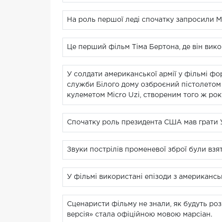
На роль першої леді спочатку запросили Мер
Це перший фільм Тіма Бертона, де він вико
У солдати американської армії у фільмі фор
служби Білого дому озброєний пістолетом 
кулеметом Micro Uzi, створеним того ж рок
Спочатку роль президента США мав грати У
Звуки пострілів променевої зброї були взяті
У фільмі використані епізоди з американсь
Сценаристи фільму не знали, як будуть розмо
версія» стала офіційною мовою марсіан.