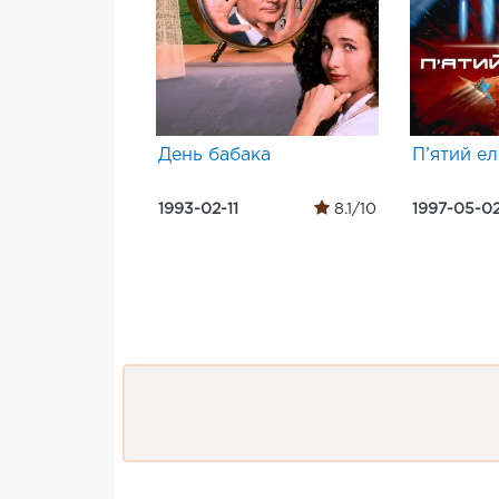
День бабака
П’ятий е
1993-02-11
8.1/10
1997-05-0