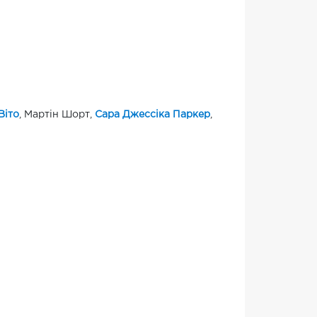
Віто
, Мартін Шорт,
Сара Джессіка Паркер
,