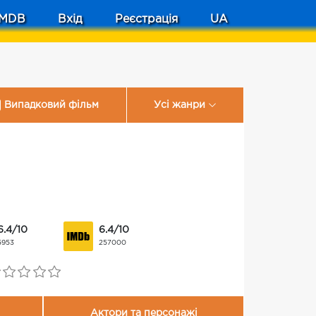
MDB
Вхід
Реєстрація
UA
Випадковий фільм
Усі жанри
6.4/10
6.4/10
5953
257000
Актори та персонажі