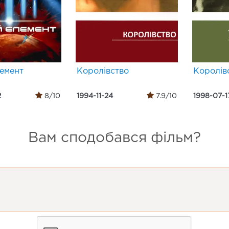
лемент
Королівство
Королівс
2
8/10
1994-11-24
7.9/10
1998-07-1
Вам сподобався фільм?