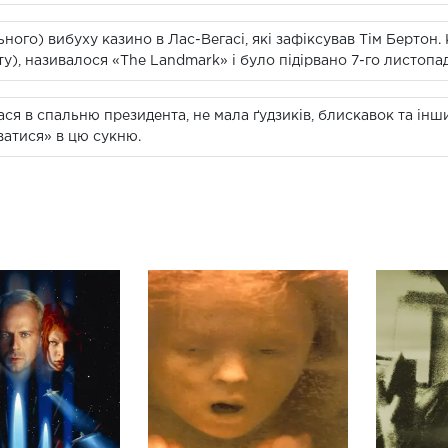
ного) вибуху казино в Лас-Вегасі, які зафіксував Тім Бертон
у), називалося «The Landmark» і було підірвано 7-го листопад
ся в спальню президента, не мала ґудзиків, блискавок та інших
атися» в цю сукню.