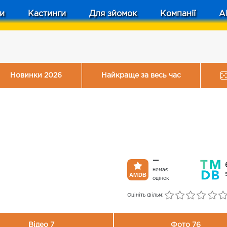
и
Кастинги
Для зйомок
Компанії
A
Новинки 2026
Найкраще за весь час
—
немає
оцінок
Оцініть фільм:
Відео 7
Фото 76