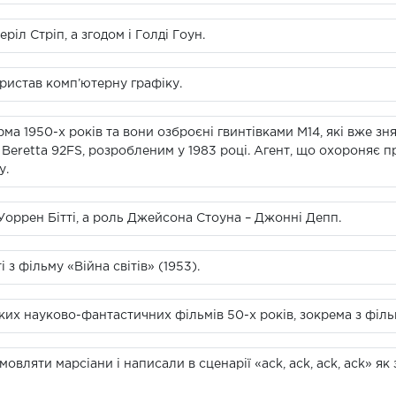
іл Стріп, а згодом і Голді Гоун.
ристав комп’ютерну графіку.
ма 1950-х років та вони озброєні гвинтівками М14, які вже зня
Beretta 92FS, розробленим у 1983 році. Агент, що охороняє п
у.
оррен Бітті, а роль Джейсона Стоуна – Джонні Депп.
 з фільму «Війна світів» (1953).
ких науково-фантастичних фільмів 50-х років, зокрема з філь
вляти марсіани і написали в сценарії «ack, ack, ack, ack» як 