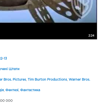
2:24
12
-
13
чені Штати
r Bros. Pictures
,
Tim Burton Productions
,
Warner Bros.
ія
,
Фентезі
,
Фантастика
000 000