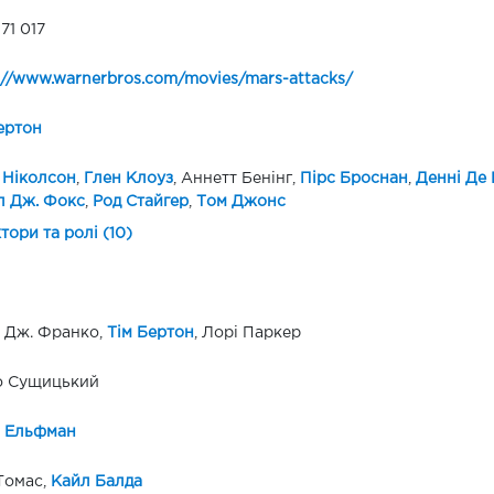
71 017
://www.warnerbros.com/movies/mars-attacks/
ертон
 Ніколсон
,
Глен Клоуз
, Аннетт Бенінг,
Пірс Броснан
,
Денні Де 
л Дж. Фокс
,
Род Стайгер
,
Том Джонс
ктори та ролі (10)
 Дж. Франко,
Тім Бертон
, Лорі Паркер
о Сущицький
і Ельфман
Томас,
Кайл Балда