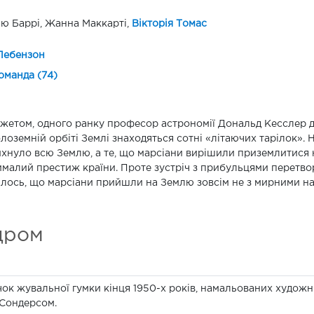
ю Баррі, Жанна Маккарті,
Вікторія Томас
Лебензон
оманда (74)
жетом, одного ранку професор астрономії Дональд Кесслер 
лоземній орбіті Землі знаходяться сотні «літаючих тарілок». 
хнуло всю Землю, а те, що марсіани вирішили приземлитися на
ималий престиж країни. Проте зустріч з прибульцями перетвор
лось, що марсіани прийшли на Землю зовсім не з мирними н
дром
ачок жувальної гумки кінця 1950-х років, намальованих худож
 Сондерсом.