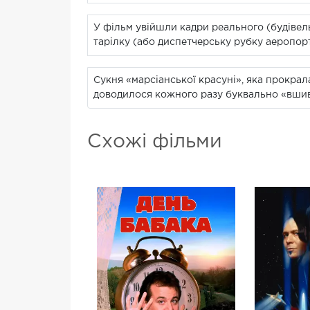
У фільм увійшли кадри реального (будівель
тарілку (або диспетчерську рубку аеропорт
Сукня «марсіанської красуні», яка прокрала
доводилося кожного разу буквально «вшив
Схожі фільми