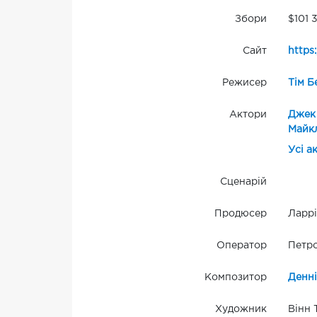
Збори
$101 3
Сайт
https
Режисер
Тім Б
Актори
Джек
Майк
Усі а
Сценарій
Продюсер
Ларрі
Оператор
Петр
Композитор
Денн
Художник
Вінн 