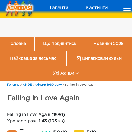
Таланти
Кастинги
Головна
Що подивитись
Новинки 2026
Найкраще за весь час
Випадковий фільм
Усі жанри
Головна
/
AMDB
/
Фільми 1980 року
/
Falling in Love Again
Falling in Love Again
Falling in Love Again (1980)
Хронометраж:
1:43 (103 хв)
—