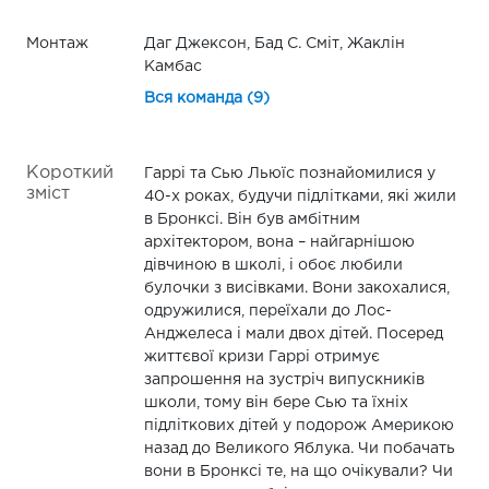
Монтаж
Даг Джексон, Бад С. Сміт, Жаклін
Камбас
Вся команда (9)
Короткий
Гаррі та Сью Льюїс познайомилися у
зміст
40-х роках, будучи підлітками, які жили
в Бронксі. Він був амбітним
архітектором, вона – найгарнішою
дівчиною в школі, і обоє любили
булочки з висівками. Вони закохалися,
одружилися, переїхали до Лос-
Анджелеса і мали двох дітей. Посеред
життєвої кризи Гаррі отримує
запрошення на зустріч випускників
школи, тому він бере Сью та їхніх
підліткових дітей у подорож Америкою
назад до Великого Яблука. Чи побачать
вони в Бронксі те, на що очікували? Чи