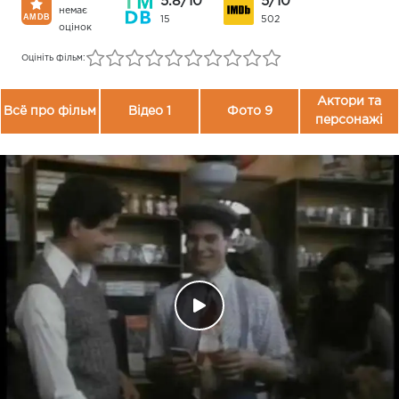
5.8/10
5/10
немає
15
502
оцінок
Оцініть фільм:
Актори та
Всё про фільм
Відео 1
Фото 9
персонажі