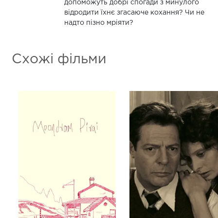
допоможуть добрі спогади з минулого
відродити їхнє згасаюче кохання? Чи не
надто пізно мріяти?
Схожі фільми