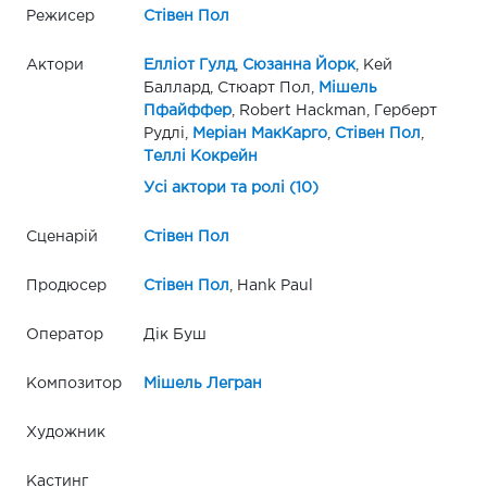
Режисер
Стівен Пол
Актори
Елліот Гулд
,
Сюзанна Йорк
, Кей
Баллард, Стюарт Пол,
Мішель
Пфайффер
, Robert Hackman, Герберт
Рудлі,
Меріан МакКарго
,
Стівен Пол
,
Теллі Кокрейн
Усі актори та ролі (10)
Сценарій
Стівен Пол
Продюсер
Стівен Пол
, Hank Paul
Оператор
Дік Буш
Композитор
Мішель Легран
Художник
Кастинг