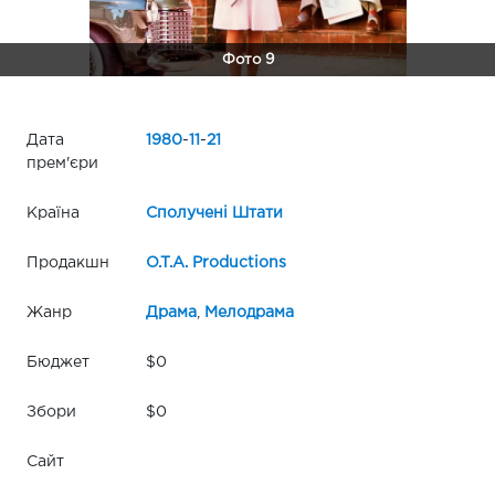
Фото 9
Дата
1980
-
11
-
21
прем'єри
Країна
Сполучені Штати
Продакшн
O.T.A. Productions
Жанр
Драма
,
Мелодрама
Бюджет
$0
Збори
$0
Сайт