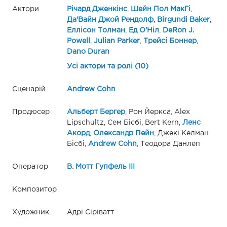
Актори
Річард Дженкінс
,
Шейн Пол МакГі
,
Да'Вайн Джой Рендолф
,
Birgundi Baker
,
Еллісон Толман
,
Ед О'Ніл
,
DeRon J.
Powell
,
Julian Parker
,
Трейсі Боннер
,
Dano Duran
Усі актори та ролі (10)
Сценарій
Andrew Cohn
Продюсер
Альберт Бергер
, Рон Йеркса, Alex
Lipschultz, Сем Бісбі, Bert Kern,
Ленс
Акорд
,
Олександр Пейн
, Джекі Келман
Бісбі,
Andrew Cohn
, Теодора Данлеп
Оператор
В. Мотт Гупфель III
Композитор
Художник
Адрі Сіріватт