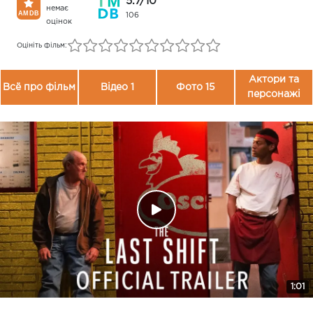
5.7/10
немає
106
оцінок
Оцініть фільм:
Актори та
Всё про фільм
Відео 1
Фото 15
персонажі
1:01