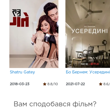
Shatru Gatey
Бо Бернем: Усередині
2018-03-23
8.8/10
2021-07-22
8.6
Вам сподобався фільм?