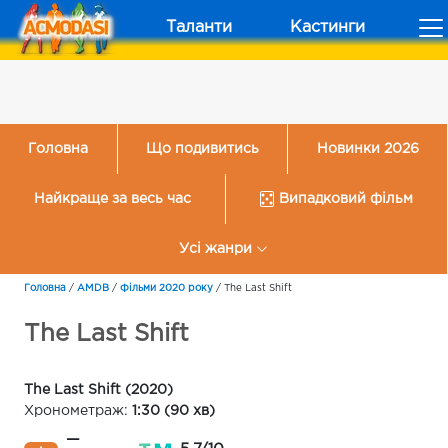
Таланти
Кастинги
Головна
Що подивитись
Новинки 2026
Найкраще за весь час
Випадковий фільм
Усі жанри
Головна
/
AMDB
/
Фільми 2020 року
/
The Last Shift
The Last Shift
The Last Shift (2020)
Хронометраж:
1:30 (90 хв)
—