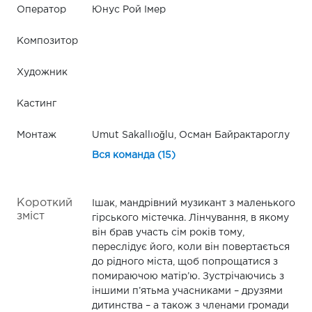
Оператор
Юнус Рой Імер
Композитор
Художник
Кастинг
Монтаж
Umut Sakallıoğlu, Осман Байрактароглу
Вся команда (15)
Короткий
Ішак, мандрівний музикант з маленького
зміст
гірського містечка. Лінчування, в якому
він брав участь сім років тому,
переслідує його, коли він повертається
до рідного міста, щоб попрощатися з
помираючою матір’ю. Зустрічаючись з
іншими п’ятьма учасниками – друзями
дитинства – а також з членами громади