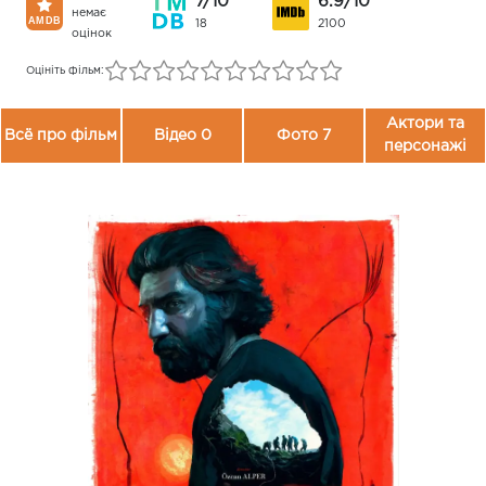
7/10
6.9/10
немає
18
2100
оцінок
Оцініть фільм:
Актори та
Всё про фільм
Відео 0
Фото 7
персонажі