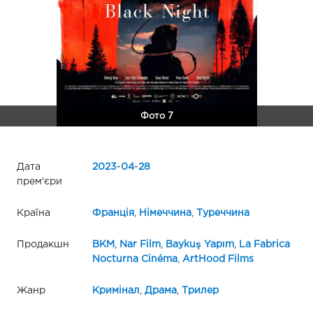
Фото 7
Дата
2023
-
04
-
28
прем'єри
Країна
Франція
,
Німеччина
,
Туреччина
Продакшн
BKM
,
Nar Film
,
Baykuş Yapım
,
La Fabrica
Nocturna Cinéma
,
ArtHood Films
Жанр
Кримінал
,
Драма
,
Трилер