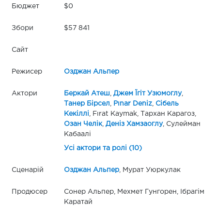
Бюджет
$0
Збори
$57 841
Сайт
Режисер
Озджан Альпер
Актори
Беркай Атеш
,
Джем Їгіт Узюмоглу
,
Танер Бірсел
,
Pınar Deniz
,
Сібель
Кекіллі
, Fırat Kaymak, Тархан Карагоз,
Озан Челік
,
Деніз Хамзаоглу
, Сулейман
Кабаалі
Усі актори та ролі (10)
Сценарій
Озджан Альпер
, Мурат Уюркулак
Продюсер
Сонер Альпер, Мехмет Гунгорен, Ібрагім
Каратай