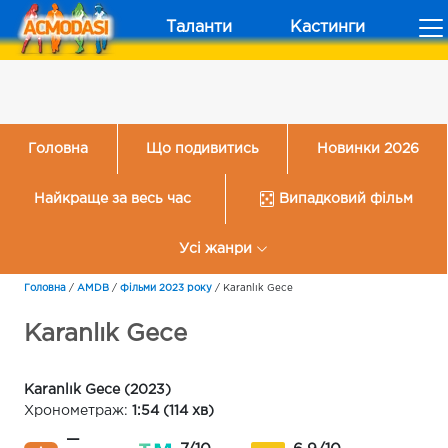
Таланти
Кастинги
Головна
Що подивитись
Новинки 2026
Найкраще за весь час
Випадковий фільм
Усі жанри
Головна
/
AMDB
/
Фільми 2023 року
/
Karanlık Gece
Karanlık Gece
Karanlık Gece (2023)
Хронометраж:
1:54 (114 хв)
—