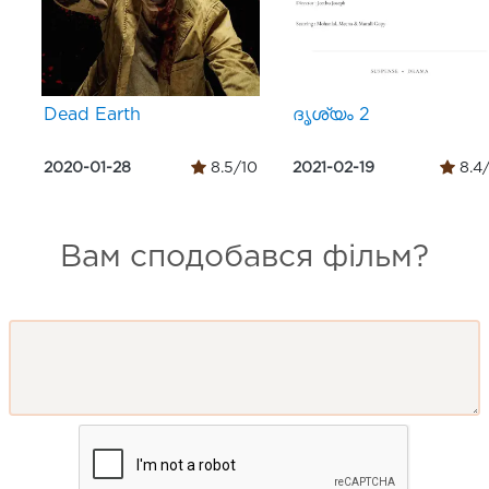
Dead Earth
ദൃശ്യം 2
2020-01-28
8.5/10
2021-02-19
8.4
Вам сподобався фільм?