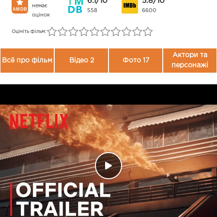
6.1/10
5.8/10
немає
558
6600
оцінок
Оцініть фільм:
Актори та
Всё про фільм
Відео 2
Фото 17
персонажі