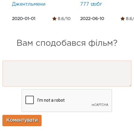
Джентльмени
777 ಚಾರ್ಲಿ
2020-01-01
8.6/10
2022-06-10
8.6
Вам сподобався фільм?