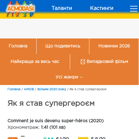
Таланти
Кастинги
Головна
Що подивитись
Новинки 2026
Найкраще за весь час
Випадковий фільм
Усі жанри
Головна
/
AMDB
/
Фільми 2020 року
/
Як я став супергероєм
Як я став супергероєм
Comment je suis devenu super-héros (2020)
Хронометраж:
1:41 (101 хв)
—