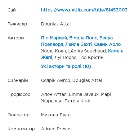
Сайт
https://www.netflix.com/title/81453003
Режисер
Douglas Attal
Актори
Піо Мармай
,
Вімала Понс
,
Бенуа
Поелворд
,
Лейла Бехті
,
Сванн Арло
,
Жиль Коен, Léonie Souchaud,
Каміль
Жапі
, Луї Перес, Тео Крістін
Усі актори та ролі (10)
Сценарій
Седрік Ангер, Douglas Attal
Продюсер
Ален Аттал, Emma Javaux, Марі
Жардільє, Патрік Кіне́
Оператор
Микола Луар
Композитор
Adrien Prevost