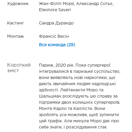
Художник
Жан-Філіп Моро́, Александр Сотьє,
Eleonore Saveri
Кастинг
Сандра Дурандо
Монтаж
Франсіс Весін
Вся команда (29)
Короткий
Париж, 2020 рік. Поки супергерої
зміст
інтегрувалися в паризьке суспільство,
вони виявляють нові наркотики, що
дають звичайним людям надлюдські
здібності. Лейтенанти Моро та
Шальцман розслідують цю справу за
підтримки двох колишніх супергероїв,
Монте Карло та Каллісти. Вони
зроблять усе можливе, щоб зупинити
цей трафік. Але минуле Моро дає про
себе знати, і розслідування стає