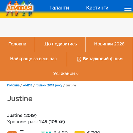
Таланти
Кастинги
Головна
Що подивитись
Новинки 2026
Найкраще за весь час
Випадковий фільм
Усі жанри
Головна
/
AMDB
/
Фільми 2019 року
/
Justine
Justine
Justine (2019)
Хронометраж:
1:45 (105 хв)
—