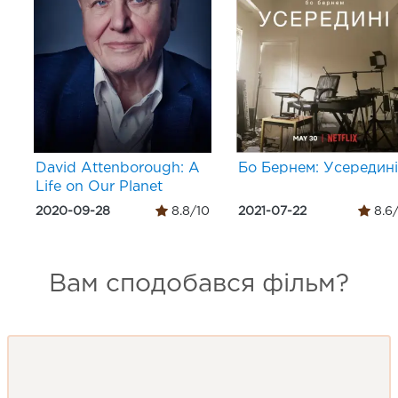
David Attenborough: A
Бо Бернем: Усередині
Life on Our Planet
2020-09-28
8.8/10
2021-07-22
8.6
Вам сподобався фільм?