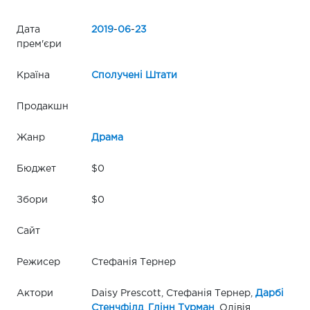
Дата
2019
-
06
-
23
прем'єри
Країна
Сполучені Штати
Продакшн
Жанр
Драма
Бюджет
$0
Збори
$0
Сайт
Режисер
Стефанія Тернер
Актори
Daisy Prescott, Стефанія Тернер,
Дарбі
Стенчфілд
,
Глінн Турман
, Олівія