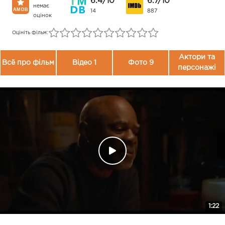
6.4/10
6.7/10
немає
14
887
оцінок
Оцініть фільм:
Актори та
Всё про фільм
Відео 1
Фото 9
персонажі
1:22