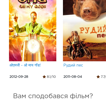
ओएमजी - ओ माय गॉड!
Рудий пес
2012-09-28
8.1/10
2011-08-04
7.7
Вам сподобався фільм?