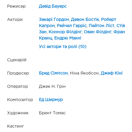
Режисер
Девід Бауерс
Актори
Закарі Гордон
,
Девон Бостік
,
Роберт
Капрон
,
Рейчел Гарріс
,
Пейтон Ліст
,
Стів
Зан
,
Коннор Філдінг
,
Овен Філдінг
,
Фран
Кранц
,
Ендрю Макні
Усі актори та ролі (10)
Сценарій
Продюсер
Бред Сімпсон
, Ніна Якобсон,
Джеф Кіні
Оператор
Джек Н. Грін
Композитор
Ед Ширмур
Художник
Брент Томас
Кастинг