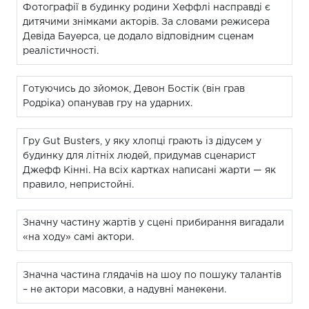
Фотографії в будинку родини Хеффлі насправді є
дитячими знімками акторів. За словами режисера
Девіда Бауерса, це додало відповідним сценам
реалістичності.
Готуючись до зйомок, Девон Бостік (він грав
Родріка) опанував гру на ударних.
Гру Gut Busters, у яку хлопці грають із дідусем у
будинку для літніх людей, придумав сценарист
Джефф Кінні. На всіх картках написані жарти — як
правило, непристойні.
Значну частину жартів у сцені прибирання вигадали
«на ходу» самі актори.
Значна частина глядачів на шоу по пошуку талантів
– не актори масовки, а надувні манекени.