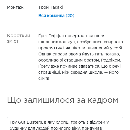
Монтаж
Трой Такакі
Вся команда (20)
Короткий
Ґреґ Геффлі повертається після
зміст
шкільних канікул, позбувшись «сирного
прокляття» і як ніколи впевнений у собі.
Однак справи вдома йдуть геть погано,
особливо зі старшим братом, Родріком.
Ґреґу вже починає здаватися, що є речі
страшніші, ніж середня школа, — його
сім’я!
Що залишилося за кадром
Гру Gut Busters, в яку хлопці грають з дідусем у
будинку для людей похилого віку, придумав