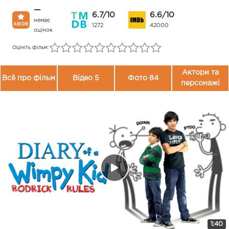
—
6.7/10
6.6/10
немає
1272
42000
оцінок
Оцініть фільм:
Актори та
Всё про фільм
Відео 5
Фото 84
персонажі
1:40