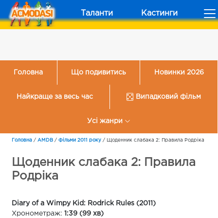
Таланти
Кастинги
Головна
Що подивитись
Новинки 2026
Найкраще за весь час
Випадковий фільм
Усі жанри
Головна
/
AMDB
/
Фільми 2011 року
/
Щоденник слабака 2: Правила Родріка
Щоденник слабака 2: Правила
Родріка
Diary of a Wimpy Kid: Rodrick Rules (2011)
Хронометраж:
1:39 (99 хв)