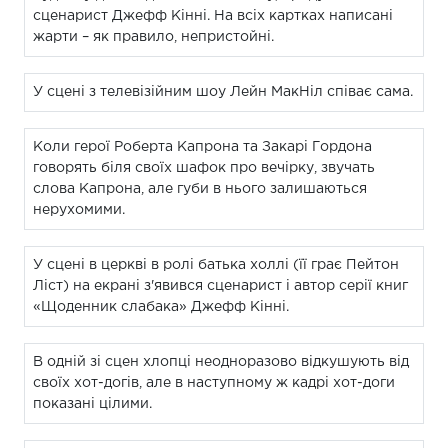
сценарист Джефф Кінні. На всіх картках написані
жарти – як правило, непристойні.
У сцені з телевізійним шоу Лейн МакНіл співає сама.
Коли герої Роберта Капрона та Закарі Гордона
говорять біля своїх шафок про вечірку, звучать
слова Капрона, але губи в нього залишаються
нерухомими.
У сцені в церкві в ролі батька холлі (її грає Пейтон
Ліст) на екрані з'явився сценарист і автор серії книг
«Щоденник слабака» Джефф Кінні.
В одній зі сцен хлопці неодноразово відкушують від
своїх хот-догів, але в наступному ж кадрі хот-доги
показані цілими.