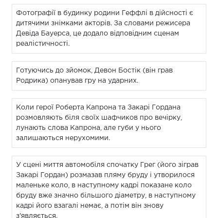
Фотографії в будинку родини Геффлі в дійсності є
дитячими знімками акторів. За словами режисера
Девіда Бауерса, це додало відповідним сценам
реалістичності.
Готуючись до зйомок, Девон Бостік (він грав
Родрика) опанував гру на ударних.
Коли герої Роберта Капрона та Закарі Гордана
розмовляють біля своїх шафчиков про вечірку,
лунають слова Капрона, але губи у нього
залишаються нерухомими.
У сцені миття автомобіля спочатку Грег (його зіграв
Закарі Гордан) розмазав пляму бруду і утворилося
маленьке коло, в наступному кадрі показане коло
бруду вже значно більшого діаметру, в наступному
кадрі його взагалі немає, а потім він знову
з'являється.