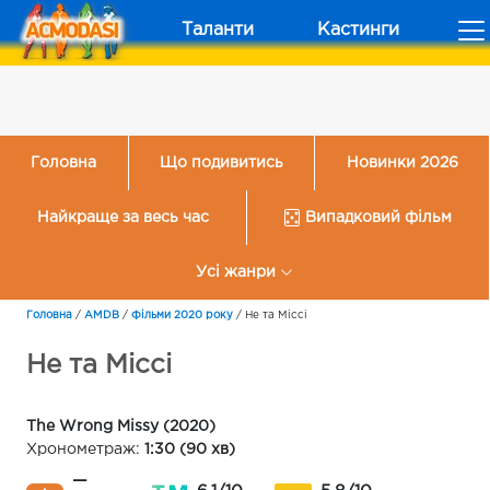
Таланти
Кастинги
Головна
Що подивитись
Новинки 2026
Найкраще за весь час
Випадковий фільм
Усі жанри
Головна
/
AMDB
/
Фільми 2020 року
/
Не та Міссі
Не та Міссі
The Wrong Missy (2020)
Хронометраж:
1:30 (90 хв)
—