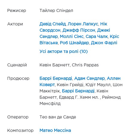
Режисер
Тайлер Спіндел
Актори
Девід Спейд
,
Лорен Лапкус
,
Нік
Свордсон
,
Джефф Пірсон
,
Джекі
Сендлер
,
Моллі Сімс
,
Сара Чалк
,
Кріс
Вітаське
,
Роб Шнайдер
,
Джон Фарлі
Усі актори та ролі (10)
Сценарій
Кевін Барнетт, Chris Pappas
Продюсер
Баррі Бернарді
,
Адам Сендлер
,
Аллен
Коверт
, Кевін Грейді, Юдіт Маулл, Шон
Маккітрік,
Баррі Бернарді
, Кевін
Барнетт, Едвард Г. Хемм мл. , Реймонд
Менсфілд
Оператор
Тео ван де Санде
Композитор
Матео Мессіна