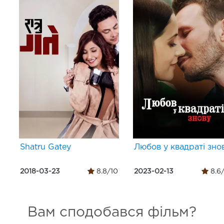
Shatru Gatey
Любов у квадраті зно
2018-03-23
8.8/10
2023-02-13
8.6
Вам сподобався фільм?