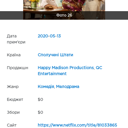
Фото 26
Дата
2020
-
05
-
13
прем'єри
Країна
Сполучені Штати
Продакшн
Happy Madison Productions
,
QC
Entertainment
Жанр
Комедія
,
Мелодрама
Бюджет
$0
Збори
$0
Сайт
https://www.netflix.com/title/81033865