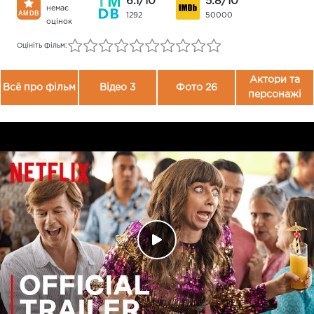
6.1/10
5.8/10
немає
1292
50000
оцінок
Оцініть фільм:
Актори та
Всё про фільм
Відео 3
Фото 26
персонажі