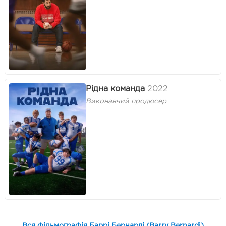
Рідна команда
2022
Виконавчий продюсер
Вся фільмографія Баррі Бернарді (Barry Bernardi)