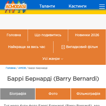
Таланти
Кастинги
Головна
Що подивитись
Новинки 2026
Найкраще за весь час
Випадковий фільм
Усі жанри
Головна
/
AMDB
/
Баррі Бернарді
Баррі Бернарді (Barry Bernardi)
Біографія
Фото
Фільмографія