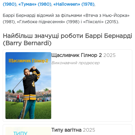
(1980)
,
«Туман» (1980)
,
«Halloween» (1978)
,
Баррі Бернарді відомий за фільмами «Втеча з Нью-Йорка»
(1981), «Глибоке піднесення» (1998) і «Пікселі» (2015).
Найбільш значущі роботи Баррі Бернарді
(Barry Bernardi)
Щасливчик Гілмор 2
2025
Виконавчий продюсер
Типу вагітна
2025