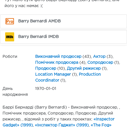
Тут мало бути фото Баррі Бернарді (Barry Bernardi), але
його у нас немає :(
Barry Bernardi AMDB
Barry Bernardi IMDB
Роботи
Виконавчий продюсер
(43),
Актор
(3),
Помічник продюсера
(4),
Сопродюсер
(1),
Продюсер
(10),
Другий режисер
(1),
Location Manager
(1),
Production
Coordinator
(1),
День
1970-01-01
народження
Баррі Бернарді (Barry Bernardi) - Виконавчий продюсер, ,
Помічник продюсера, Сопродюсер, Продюсер, Другий
режисер, , відомий з робіт у таких проектах:
«Inspector
Gadget» (1999)
,
«Інспектор Ґаджет» (1999)
,
«The Fog»