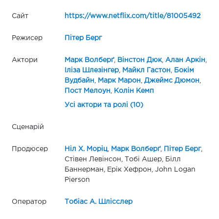
Сайт
https://www.netflix.com/title/81005492
Режисер
Пітер Берг
Актори
Марк Волберґ
,
Вінстон Дюк
,
Алан Аркін
,
Іліза Шлезінгер
,
Майкл Гастон
,
Бокім
Вудбайн
,
Марк Марон
,
Джеймс Дюмон
,
Пост Мелоун
,
Колін Кемп
Усі актори та ролі (10)
Сценарій
Продюсер
Ніл Х. Моріц
,
Марк Волберґ
,
Пітер Берг
,
Стівен Левінсон, Тобі Ашер, Білл
Баннерман, Ерік Хефрон, John Logan
Pierson
Оператор
Тобіас А. Шлісслер