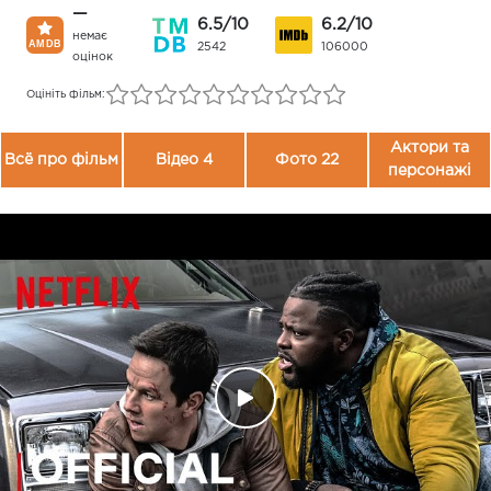
—
6.5/10
6.2/10
немає
2542
106000
оцінок
Оцініть фільм:
Актори та
Всё про фільм
Відео 4
Фото 22
персонажі