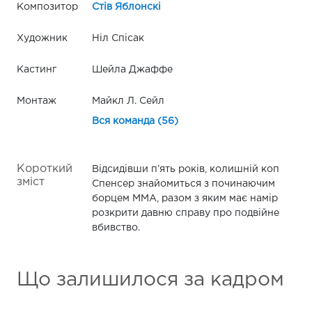
Композитор
Стів Яблонскі
Художник
Ніл Спісак
Кастинг
Шейла Джаффе
Монтаж
Майкл Л. Сейл
Вся команда (56)
Короткий
Відсидівши п’ять років, колишній коп
зміст
Спенсер знайомиться з починаючим
борцем MMA, разом з яким має намір
розкрити давню справу про подвійне
вбивство.
Що залишилося за кадром