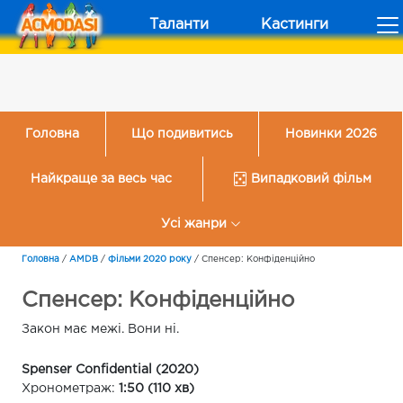
Таланти
Кастинги
Головна
Що подивитись
Новинки 2026
Найкраще за весь час
Випадковий фільм
Усі жанри
Головна
/
AMDB
/
Фільми 2020 року
/
Спенсер: Конфіденційно
Спенсер: Конфіденційно
Закон має межі. Вони ні.
Spenser Confidential (2020)
Хронометраж:
1:50 (110 хв)