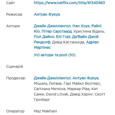
Сайт
https://www.netflix.com/title/81345983
Режисер
Антуан Фукуа
Актори
Джейк Джилленгол
,
Ітан Хоук
,
Райлі
Кіо
,
Пітер Сарсгаард
, Христина Відаль,
Пол Дейно
,
Елі Горі
,
Да'Вайн Джой
Рендолф
, Девід Кастаньєда,
Адріан
Мартінес
Усі актори та ролі (10)
Сценарій
Продюсер
Джейк Джилленгол
,
Антуан Фукуа
,
Мішель Литвак, Гарі Майкл Волтерс,
Світлана Меткіна, Маркер Ріва, Кет
Самік, David Litvak, Девід Харінг, Скотт
Грінберг
Оператор
Maz Makhani