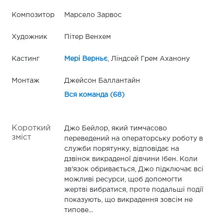
Композитор
Марсело Зарвос
Художник
Пітер Венхем
Кастинг
Мері Верньє
, Ліндсей Грем Аханону
Монтаж
Джейсон Баллантайн
Вся команда (68)
Короткий
Джо Бейлор, який тимчасово
зміст
переведений на операторську роботу в
служби порятунку, відповідає на
дзвінок викраденої дівчини Ібен. Коли
зв'язок обривається, Джо підключає всі
можливі ресурси, щоб допомогти
жертві вибратися, проте подальші події
показують, що викрадення зовсім не
типове...