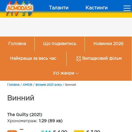
Таланти
Кастинги
Головна
Що подивитись
Новинки 2026
Найкраще за весь час
Випадковий фільм
Усі жанри
Головна
/
AMDB
/
Фільми 2021 року
/
Винний
Винний
The Guilty (2021)
Хронометраж:
1:29 (89 хв)
—