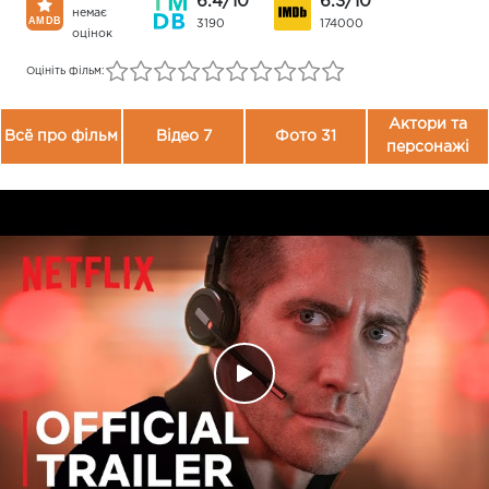
6.4/10
6.3/10
немає
3190
174000
оцінок
Оцініть фільм:
Актори та
Всё про фільм
Відео 7
Фото 31
персонажі