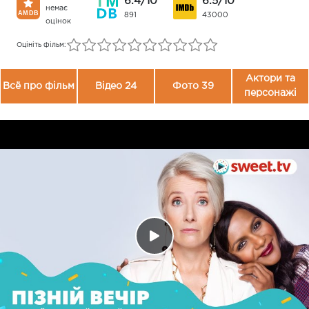
6.4/10
6.5/10
немає
891
43000
оцінок
Оцініть фільм:
Актори та
Всё про фільм
Відео 24
Фото 39
персонажі