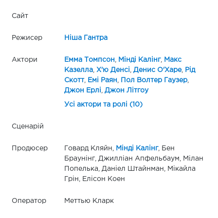
Сайт
Режисер
Ніша Гантра
Актори
Емма Томпсон
,
Мінді Калінг
,
Макс
Казелла
,
Х'ю Денсі
,
Денис О'Харе
,
Рід
Скотт
,
Емі Раян
,
Пол Волтер Гаузер
,
Джон Ерлі
,
Джон Літгоу
Усі актори та ролі (10)
Сценарій
Продюсер
Говард Кляйн,
Мінді Калінг
, Бен
Браунінг, Джилліан Апфельбаум, Мілан
Попелька, Даніел Штайнман, Мікайла
Грін, Елісон Коен
Оператор
Меттью Кларк