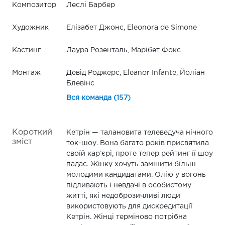
Композитор
Леслі Барбер
Художник
Елізабет Джонс, Eleonora de Simone
Кастинг
Лаура Розенталь, Марібет Фокс
Монтаж
Девід Роджерс, Eleanor Infante, Йоліан
Блевінс
Вся команда (157)
Короткий
Кетрін — талановита телеведуча нічного
зміст
ток-шоу. Вона багато років присвятила
своїй кар’єрі, проте тепер рейтинг її шоу
падає. Жінку хочуть замінити більш
молодими кандидатами. Олію у вогонь
підливають і невдачі в особистому
житті, які недоброзичливі люди
використовують для дискредитації
Кетрін. Жінці терміново потрібна