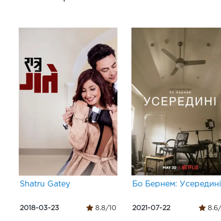
Shatru Gatey
Бо Бернем: Усередині
2018-03-23
8.8/10
2021-07-22
8.6