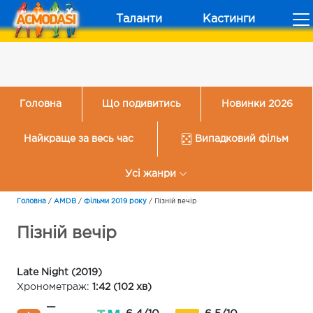
Таланти
Кастинги
Головна
Що подивитись
Новинки 2026
Найкраще за весь час
Випадковий фільм
Усі жанри
Головна
/
AMDB
/
Фільми 2019 року
/
Пізній вечір
Пізній вечір
Late Night (2019)
Хронометраж:
1:42 (102 хв)
—