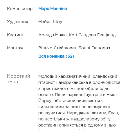
Композитор
Марк Манчіна
Художник
Майкл Шоу
Кастинг
Аманда Маккі, Кеті Сандрич Гелфонд
Монтаж
Вільям Стейнкемп, Бонні Гліномаз
Вся команда (32)
Короткий
Молодий харизматичний ірландський
зміст
гітарист і американська віолончелістка
з престижної сім'ї полюбили одне
одного. Після чарівної зустрічі в Нью-
Йорку, обставини виявляються
сильнішими за них і вони змушені
розлучитися. Народжена дитина, Еван,
по настільки ж нещасливому збігу
обставин опиняється в одному з нью-