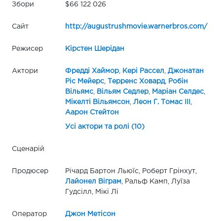
Збори
$66 122 026
Сайт
http://augustrushmovie.warnerbros.com/
Режисер
Кірстен Шерідан
Актори
Фредді Хаймор
,
Кері Рассел
,
Джонатан
Ріс Мейерс
,
Терренс Ховард
,
Робін
Вільямс
,
Вільям Седлер
,
Маріан Селдес
,
Мікелті Вільямсон
,
Леон Г. Томас III
,
Аарон Стейтон
Усі актори та ролі (10)
Сценарій
Продюсер
Річард Бартон Льюїс, Роберт Грінхут,
Лайонел Віграм
, Ральф Камп, Луїза
Гудсілл, Мікі Лі
Оператор
Джон Метісон