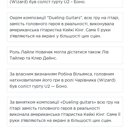
(Wizard) був соліст гурту U2 – Боно.
Окрім композиції "Dueling Guitars", всю гру на гітарі,
замість головного героя в реальності, виконувала
американська гітаристка Кейкі Кінг. Саме її руки
з'являються на екрані у більшості цих сцен.
Роль Лайли Новачек могла дістатися також Лів
Тайлер та Клер Дейнс.
За власним визнанням Робіна Вільямса, головним
натхновителем його гри в ролі Чарівника (Wizard)
був соліст гурту U2 — Боно.
За винятком композиції «Dueling guitars» всю гру на
гітарі замість головного героя в реальності
виконала американська гітаристка Кейкі Кінг. Саме її
руки з'являються на екрані в більшості цих сцен.