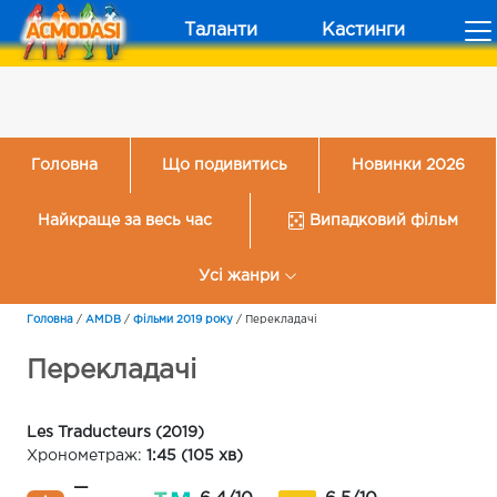
Таланти
Кастинги
Головна
Що подивитись
Новинки 2026
Найкраще за весь час
Випадковий фільм
Усі жанри
Головна
/
AMDB
/
Фільми 2019 року
/
Перекладачі
Перекладачі
Les Traducteurs (2019)
Хронометраж:
1:45 (105 хв)
—