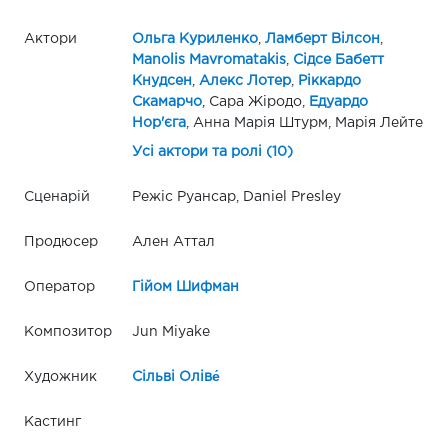
Актори
Ольга Куриленко
,
Ламберт Вілсон
,
Manolis Mavromatakis
,
Сідсе Бабетт
Кнудсен
,
Алекс Лотер
,
Ріккардо
Скамарчо
, Сара Жіродо,
Едуардо
Нор'єга
, Анна Марія Штурм, Марія Лейте
Усі актори та ролі (10)
Сценарій
Режіс Руансар, Daniel Presley
Продюсер
Ален Аттал
Оператор
Гійом Шифман
Композитор
Jun Miyake
Художник
Сільві Оліве́
Кастинг