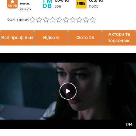
6.4/10
6.5/10
немає
556
11000
оцінок
Оцініть фільм:
Актори та
Всё про фільм
Відео 5
Фото 25
персонажі
1:44