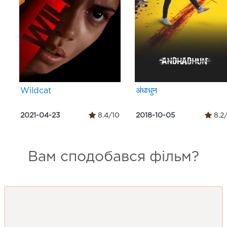
Wildcat
अंधाधुन
2021-04-23
8.4/10
2018-10-05
8.2
Вам сподобався фільм?