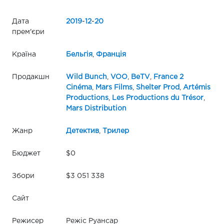
Дата
2019
-
12
-
20
прем'єри
Країна
Бельгія
,
Франція
Продакшн
Wild Bunch
,
VOO
,
BeTV
,
France 2
Cinéma
,
Mars Films
,
Shelter Prod
,
Artémis
Productions
,
Les Productions du Trésor
,
Mars Distribution
Жанр
Детектив
,
Трилер
Бюджет
$0
Збори
$3 051 338
Сайт
Режисер
Режіс Руансар