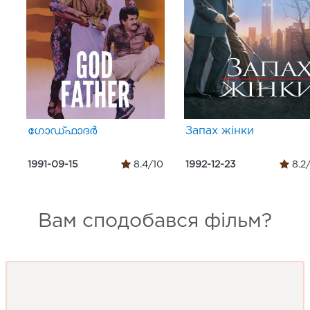
ഗോഡ്ഫാദർ
Запах жінки
1991-09-15
8.4/10
1992-12-23
8.2
Вам сподобався фільм?