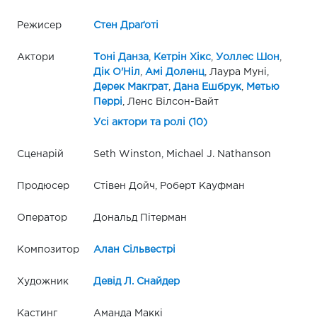
Режисер
Стен Драґоті
Актори
Тоні Данза
,
Кетрін Хікс
,
Уоллес Шон
,
Дік О'Ніл
,
Амі Доленц
, Лаура Муні,
Дерек Макграт
,
Дана Ешбрук
,
Метью
Перрі
, Ленс Вілсон-Вайт
Усі актори та ролі (10)
Сценарій
Seth Winston, Michael J. Nathanson
Продюсер
Стівен Дойч, Роберт Кауфман
Оператор
Дональд Пітерман
Композитор
Алан Сільвестрі
Художник
Девід Л. Снайдер
Кастинг
Аманда Маккі