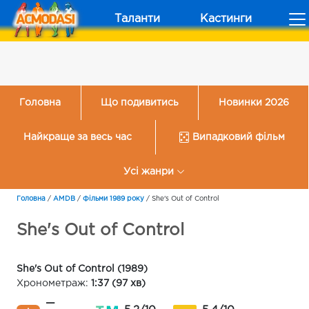
Таланти
Кастинги
Головна
Що подивитись
Новинки 2026
Найкраще за весь час
Випадковий фільм
Усі жанри
Головна
/
AMDB
/
Фільми 1989 року
/
She's Out of Control
She's Out of Control
She's Out of Control (1989)
Хронометраж:
1:37 (97 хв)
—