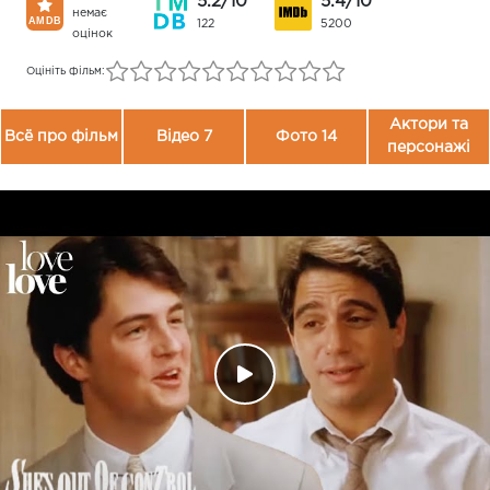
5.2/10
5.4/10
немає
122
5200
оцінок
Оцініть фільм:
Актори та
Всё про фільм
Відео 7
Фото 14
персонажі