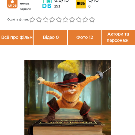
6.6/10
0/10
немає
253
0
оцінок
Оцініть фільм:
Актори та
Всё про фільм
Відео 0
Фото 12
персонажі