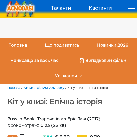
Таланти
Кастинги
Головна
Що подивитись
Новинки 2026
Найкраще за весь час
Випадковий фільм
Усі жанри
Головна
/
AMDB
/
Фільми 2017 року
/
Кіт у книзі: Епічна історія
Кіт у книзі: Епічна історія
Puss in Book: Trapped in an Epic Tale (2017)
Хронометраж:
0:23 (23 хв)
—