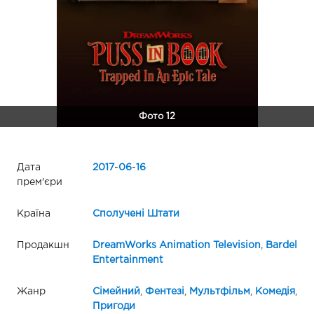
Фото 12
Дата
2017
-
06
-
16
прем'єри
Країна
Сполучені Штати
Продакшн
DreamWorks Animation Television
,
Bardel
Entertainment
Жанр
Сімейний
,
Фентезі
,
Мультфільм
,
Комедія
,
Пригоди