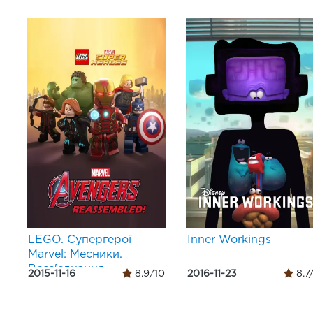
LEGO. Супергерої
Inner Workings
Marvel: Месники.
Возз'єднання
2015-11-16
8.9/10
2016-11-23
8.7