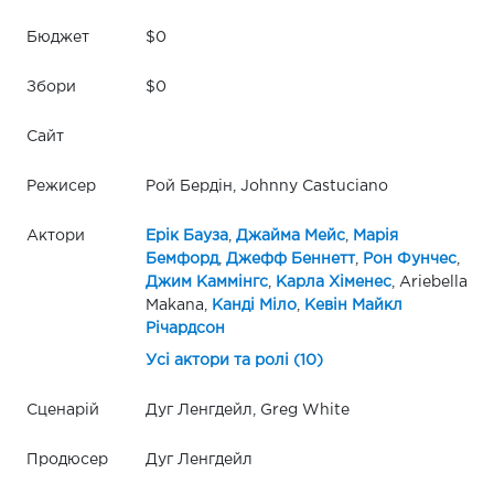
Бюджет
$0
Збори
$0
Сайт
Режисер
Рой Бердін, Johnny Castuciano
Актори
Ерік Бауза
,
Джайма Мейс
,
Марія
Бемфорд
,
Джефф Беннетт
,
Рон Фунчес
,
Джим Каммінгс
,
Карла Хіменес
, Ariebella
Makana,
Канді Міло
,
Кевін Майкл
Річардсон
Усі актори та ролі (10)
Сценарій
Дуг Ленгдейл, Greg White
Продюсер
Дуг Ленгдейл