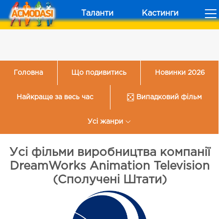
Таланти
Кастинги
Головна
Що подивитись
Новинки 2026
Найкраще за весь час
Випадковий фільм
Усі жанри
Усі фільми виробництва компанії
DreamWorks Animation Television
(Сполучені Штати)