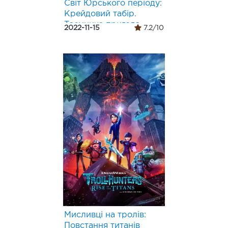
Світ Юрського періоду:
Крейдовий табір.
Таємнича пригода
2022-11-15
7.2/10
Мисливці на тролів:
Повстання титанів