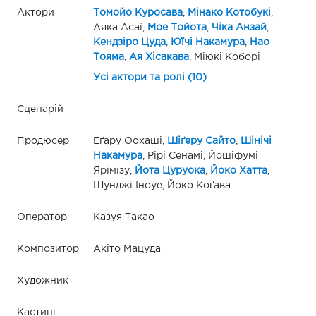
Актори
Томойо Куросава
,
Мінако Котобукі
,
Аяка Асаї,
Мое Тойота
,
Чіка Анзай
,
Кендзіро Цуда
,
Юїчі Накамура
,
Нао
Тояма
,
Ая Хісакава
, Міюкі Коборі
Усі актори та ролі (10)
Сценарій
Продюсер
Еґару Оохаші,
Шіґеру Сайто
,
Шінічі
Накамура
, Рірі Сенамі, Йошіфумі
Ярімізу,
Йота Цуруока
,
Йоко Хатта
,
Шунджі Іноуе, Йоко Коґава
Оператор
Казуя Такао
Композитор
Акiто Мацуда
Художник
Кастинг