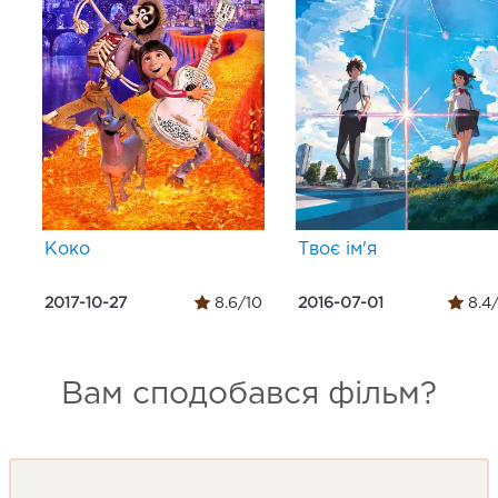
Коко
Твоє ім'я
2017-10-27
8.6/10
2016-07-01
8.4
Вам сподобався фільм?