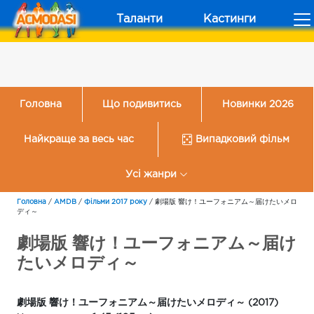
Таланти
Кастинги
Головна
Що подивитись
Новинки 2026
Найкраще за весь час
Випадковий фільм
Усі жанри
Головна
/
AMDB
/
Фільми 2017 року
/
劇場版 響け！ユーフォニアム～届けたいメロ
ディ～
劇場版 響け！ユーフォニアム～届け
たいメロディ～
劇場版 響け！ユーフォニアム～届けたいメロディ～ (2017)