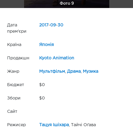
Фото 9
Дата
2017
-
09
-
30
прем'єри
Країна
Японія
Продакшн
Kyoto Animation
Жанр
Мультфільм
,
Драма
,
Музика
Бюджет
$0
Збори
$0
Сайт
Режисер
Тацуя Ішіхара
, Тайчі Оґава