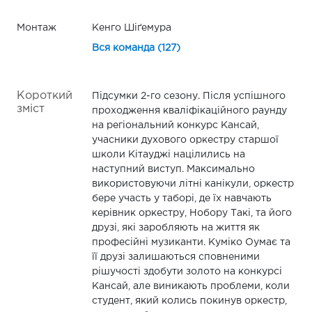
Монтаж
Кенго Шіґемура
Вся команда (127)
Короткий
Підсумки 2-го сезону. Після успішного
зміст
проходження кваліфікаційного раунду
на регіональний конкурс Кансай,
учасники духового оркестру старшої
школи Кітауджі націлились на
наступний виступ. Максимально
використовуючи літні канікули, оркестр
бере участь у таборі, де їх навчають
керівник оркестру, Нобору Такі, та його
друзі, які заробляють на життя як
професійні музиканти. Куміко Оумає та
її друзі залишаються сповненими
рішучості здобути золото на конкурсі
Кансай, але виникають проблеми, коли
студент, який колись покинув оркестр,