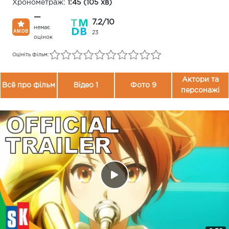
Хронометраж:
1:45 (105 хв)
—
7.2/10
немає
23
оцінок
Оцініть фільм:
Актори та
Всё про фільм
Відео 1
Фото 9
персонажі