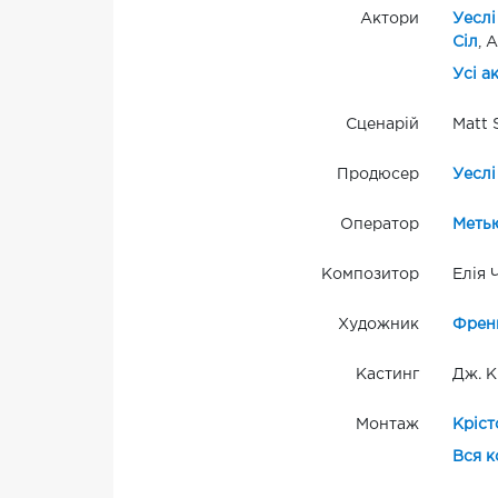
Актори
Уеслі
Сіл
, 
Усі а
Сценарій
Matt 
Продюсер
Уеслі
Оператор
Метью
Композитор
Елія 
Художник
Френк
Кастинг
Дж. К
Монтаж
Кріст
Вся к