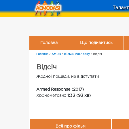
Талант
Головна
Що подивитись
Головна
/
AMDB
/
Фільми 2017 року
/
Відсіч
Відсіч
Жодної пощади, не відступати
Armed Response (2017)
Хронометраж:
1:33 (93 хв)
Всё про фільм