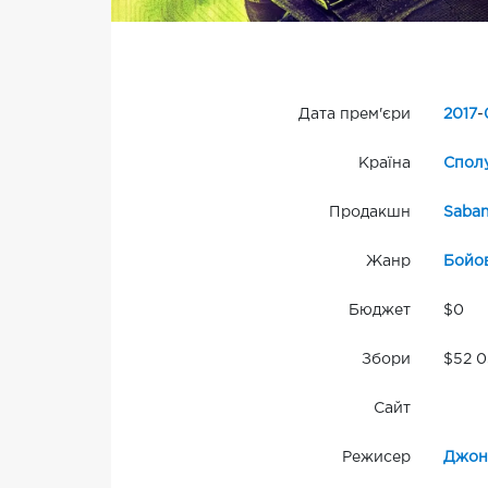
Дата прем'єри
2017
-
Країна
Сполу
Продакшн
Saban
Жанр
Бойо
Бюджет
$0
Збори
$52 0
Сайт
Режисер
Джон