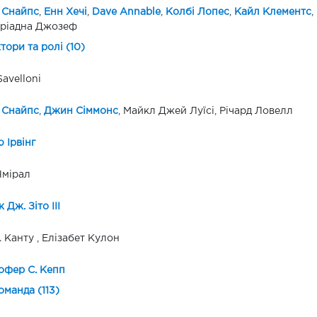
 Снайпс
,
Енн Хечі
,
Dave Annable
,
Колбі Лопес
,
Кайл Клементс
,
Аріадна Джозеф
ктори та ролі (10)
Savelloni
 Снайпс
,
Джин Сіммонс
, Майкл Джей Луїсі, Річард Ловелл
 Ірвінг
Чмірал
 Дж. Зіто III
. Канту , Елізабет Кулон
офер С. Кепп
оманда (113)