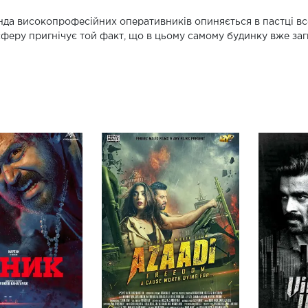
да високопрофесійних оперативників опиняється в пастці все
феру пригнічує той факт, що в цьому самому будинку вже заги