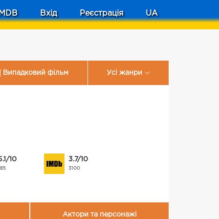
MDB
Вхід
Реєстрація
UA
Випадковий фільм
Усі жанри
5.1/10
3.7/10
185
3100
Актори та персонажі