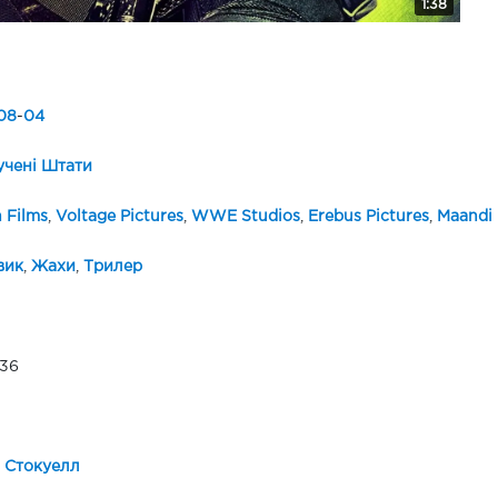
1:38
08
-
04
чені Штати
 Films
,
Voltage Pictures
,
WWE Studios
,
Erebus Pictures
,
Maandi 
вик
,
Жахи
,
Трилер
36
 Стокуелл