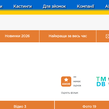
и
Кастинги
Для зйомок
Компанії
A
Новинки 2026
Найкраще за весь час
—
немає
оцінок
Оцініть фільм:
Відео 3
Фото 19