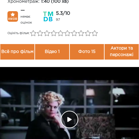
Хронометраж:
1:40 (100 хв)
—
5.3/10
немає
97
оцінок
Оцініть фільм:
Актори та
Всё про фільм
Відео 1
Фото 15
персонажі