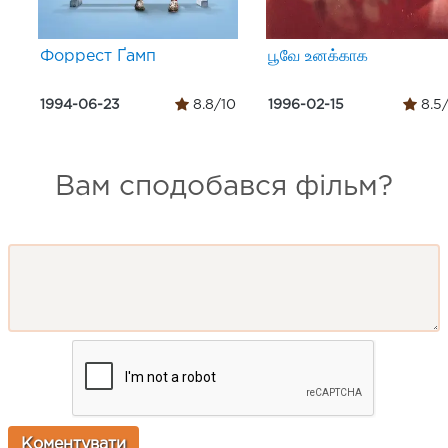
Форрест Ґамп
பூவே உனக்காக
1994-06-23
8.8/10
1996-02-15
8.5
Вам сподобався фільм?