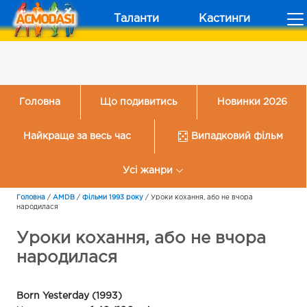
Таланти
Кастинги
Головна
Що подивитись
Новинки 2026
Найкраще за весь час
Випадковий фільм
Усі жанри
Головна
/
AMDB
/
Фільми 1993 року
/
Уроки кохання, або не вчора
народилася
Уроки кохання, або не вчора
народилася
Born Yesterday (1993)