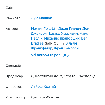
Сайт
Режисер
Луїс Мандокі
Актори
Мелані Гріффіт
,
Джон Гудмен
,
Дон
Джонсон
,
Едвард Херрманн
,
Макс
Перліх
,
Михайло прапорщик
,
Ben
Bradlee
, Sally Quinn,
Вільям
Франкфатер
,
Фред Томпсон
Усі актори та ролі (10)
Сценарій
Продюсер
Д. Костянтин Конт, Стратон Леопольд
Оператор
Лайош Колтай
Композитор
Джордж Фентон