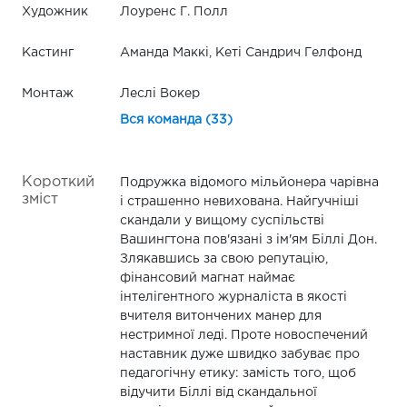
Художник
Лоуренс Г. Полл
Кастинг
Аманда Маккі, Кеті Сандрич Гелфонд
Монтаж
Леслі Вокер
Вся команда (33)
Короткий
Подружка відомого мільйонера чарівна
зміст
і страшенно невихована. Найгучніші
скандали у вищому суспільстві
Вашингтона пов'язані з ім'ям Біллі Дон.
Злякавшись за свою репутацію,
фінансовий магнат наймає
інтелігентного журналіста в якості
вчителя витончених манер для
нестримної леді. Проте новоспечений
наставник дуже швидко забуває про
педагогічну етику: замість того, щоб
відучити Біллі від скандальної