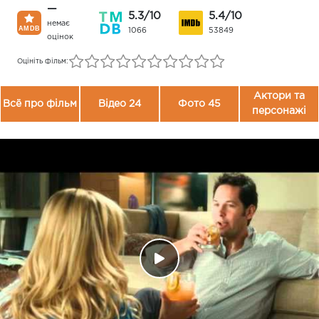
—
5.3/10
5.4/10
немає
1066
53849
оцінок
Оцініть фільм:
Актори та
Всё про фільм
Відео 24
Фото 45
персонажі