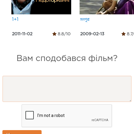
1+1
মনপুরা
2011-11-02
8.8/10
2009-02-13
8.7
Вам сподобався фільм?