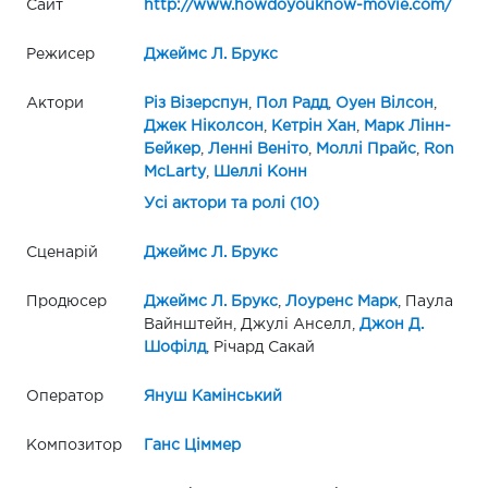
Сайт
http://www.howdoyouknow-movie.com/
Режисер
Джеймс Л. Брукс
Актори
Різ Візерспун
,
Пол Радд
,
Оуен Вілсон
,
Джек Ніколсон
,
Кетрін Хан
,
Марк Лінн-
Бейкер
,
Ленні Веніто
,
Моллі Прайс
,
Ron
McLarty
,
Шеллі Конн
Усі актори та ролі (10)
Сценарій
Джеймс Л. Брукс
Продюсер
Джеймс Л. Брукс
,
Лоуренс Марк
, Паула
Вайнштейн, Джулі Анселл,
Джон Д.
Шофілд
, Річард Сакай
Оператор
Януш Камінський
Композитор
Ганс Ціммер