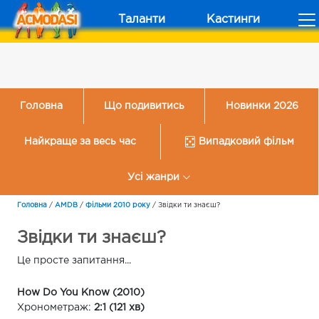
Таланти
Кастинги
Головна
Що подивитись
Новинки 2026
Найкраще за весь час
Випадковий фільм
Усі жанри
Головна
/
AMDB
/
Фільми 2010 року
/
Звідки ти знаєш?
Звідки ти знаєш?
Це просте запитання...
How Do You Know (2010)
Хронометраж:
2:1 (121 хв)