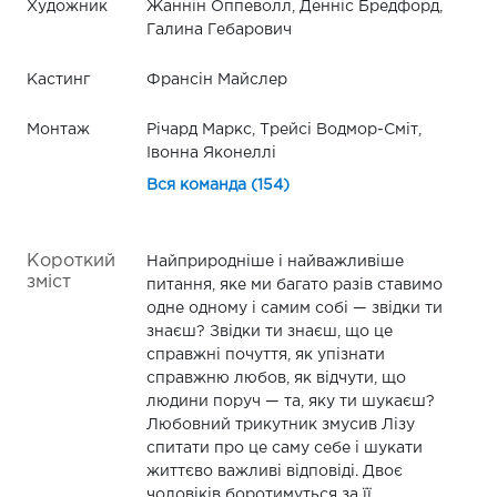
Художник
Жаннін Оппеволл, Денніс Бредфорд,
Галина Гебарович
Кастинг
Франсін Майслер
Монтаж
Річард Маркс, Трейсі Водмор-Сміт,
Івонна Яконеллі
Вся команда (154)
Короткий
Найприродніше і найважливіше
зміст
питання, яке ми багато разів ставимо
одне одному і самим собі — звідки ти
знаєш? Звідки ти знаєш, що це
справжні почуття, як упізнати
справжню любов, як відчути, що
людини поруч — та, яку ти шукаєш?
Любовний трикутник змусив Лізу
спитати про це саму себе і шукати
життєво важливі відповіді. Двоє
чоловіків боротимуться за її