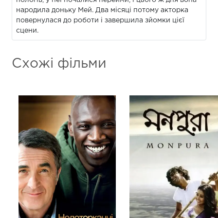
пологів, у неї почалися перейми, і цього ж дня вона
народила доньку Мей. Два місяці потому акторка
повернулася до роботи і завершила зйомки цієї
сцени.
Схожі фільми