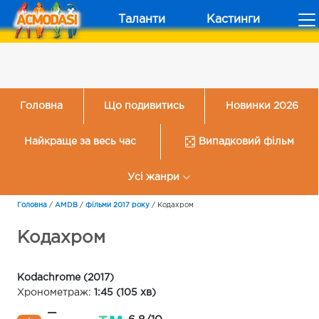
Таланти
Кастинги
Головна
Що подивитись
Новинки 2026
Найкраще за весь час
Випадковий фільм
Усі жанри
Головна
/
AMDB
/
Фільми 2017 року
/
Кодахром
Кодахром
Kodachrome (2017)
Хронометраж:
1:45 (105 хв)
—