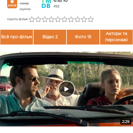
6.8/10
немає
492
оцінок
Оцініть фільм:
Актори та
Всё про фільм
Відео 2
Фото 15
персонажі
2:29