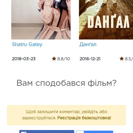
Shatru Gatey
Данґал
2018-03-23
8.8/10
2016-12-21
8.5
Вам сподобався фільм?
Щоб залишити коментар, увійдіть або
зареєструйтеся.
Реєстрація безкоштовна!