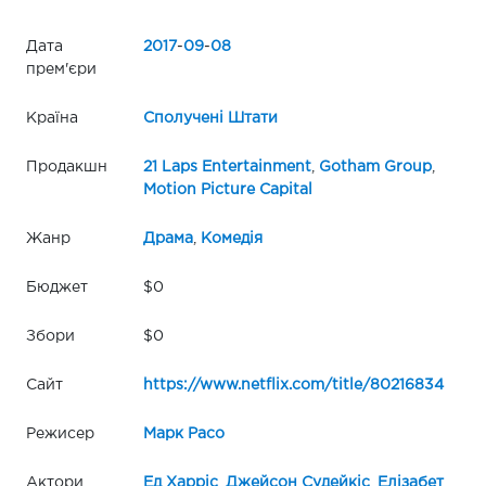
Дата
2017
-
09
-
08
прем'єри
Країна
Сполучені Штати
Продакшн
21 Laps Entertainment
,
Gotham Group
,
Motion Picture Capital
Жанр
Драма
,
Комедія
Бюджет
$0
Збори
$0
Сайт
https://www.netflix.com/title/80216834
Режисер
Марк Расо
Актори
Ед Харріс
,
Джейсон Судейкіс
,
Елізабет