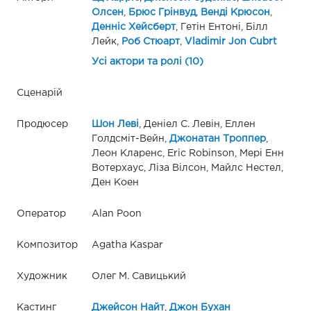
Олсен
,
Брюс Грінвуд
,
Венді Крюсон
,
Денніс Хейсберт
, Гетін Ентоні, Білл
Лейк,
Роб Стюарт
,
Vladimir Jon Cubrt
Усі актори та ролі (10)
Сценарій
Продюсер
Шон Леві
, Деніел С. Левін, Еллен
Голдсміт-Вейн,
Джонатан Троппер
,
Леон Кларенс, Eric Robinson, Мері Енн
Вотерхаус, Ліза Вілсон, Майлс Нестел,
Ден Коен
Оператор
Alan Poon
Композитор
Agatha Kaspar
Художник
Олег М. Савицький
Кастинг
Джейсон Найт
,
Джон Бухан