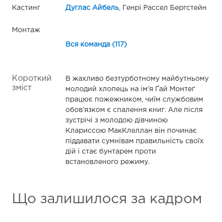
Кастинг
Дуглас Айбель
, Генрі Рассел Бергстейн
Монтаж
Вся команда (117)
Короткий
В жахливо безтурботному майбутньому
зміст
молодий хлопець на ім’я Ґай Монтеґ
працює пожежником, чиїм службовим
обов’язком є спалення книг. Але після
зустрічі з молодою дівчиною
Клариссою МакКлеллан він починає
піддавати сумнівам правильність своїх
дій і стає бунтарем проти
встановленого режиму.
Що залишилося за кадром