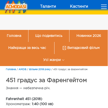
Таланти
Кастинги
Головна
Що подивитись
Новинки 2026
Найкраще за весь час
Випадковий фільм
Усі жанри
Головна
/
AMDB
/
Фільми 2018 року
/
451 градус за Фаренгейтом
451 градус за Фаренгейтом
Знання — небезпечна річ.
Fahrenheit 451 (2018)
Хронометраж:
1:40 (100 хв)