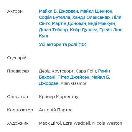
Актори
Майкл Б. Джордан
,
Майкл Шеннон
,
Софія Бутелла
,
Ханди Олександр
,
Ліллі
Сінгх
,
Мартін Донован
,
Енді Маккуїн
,
Ділан Тейлор
,
Кейр Дуллеа
,
Грейс Лінн
Кунг
Усі актори та ролі (10)
Сценарій
Продюсер
Девід Коутсворт, Сара Грін,
Рамін
Бахрані
,
Пітер Джейсен
,
Майкл Б.
Джордан
, Alan Gasmer
Оператор
Крамер Моргентау
Композитор
Антоній Партос
Художник
Марк Дігбі, Ezra Waddell, Nicola Weston