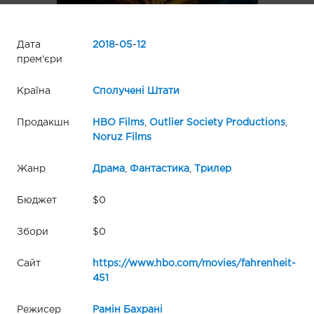
Дата
2018
-
05
-
12
прем'єри
Країна
Сполучені Штати
Продакшн
HBO Films
,
Outlier Society Productions
,
Noruz Films
Жанр
Драма
,
Фантастика
,
Трилер
Бюджет
$0
Збори
$0
Сайт
https://www.hbo.com/movies/fahrenheit-
451
Режисер
Рамін Бахрані