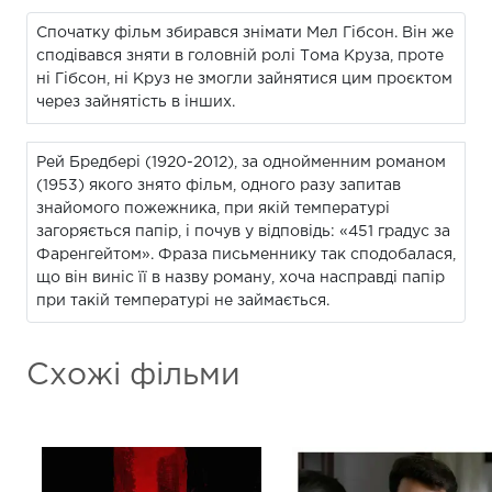
Спочатку фільм збирався знімати Мел Гібсон. Він же
сподівався зняти в головній ролі Тома Круза, проте
ні Гібсон, ні Круз не змогли зайнятися цим проєктом
через зайнятість в інших.
Рей Бредбері (1920-2012), за однойменним романом
(1953) якого знято фільм, одного разу запитав
знайомого пожежника, при якій температурі
загоряється папір, і почув у відповідь: «451 градус за
Фаренгейтом». Фраза письменнику так сподобалася,
що він виніс її в назву роману, хоча насправді папір
при такій температурі не займається.
Схожі фільми