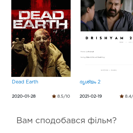
Dead Earth
ദൃശ്യം 2
2020-01-28
8.5/10
2021-02-19
8.4
Вам сподобався фільм?