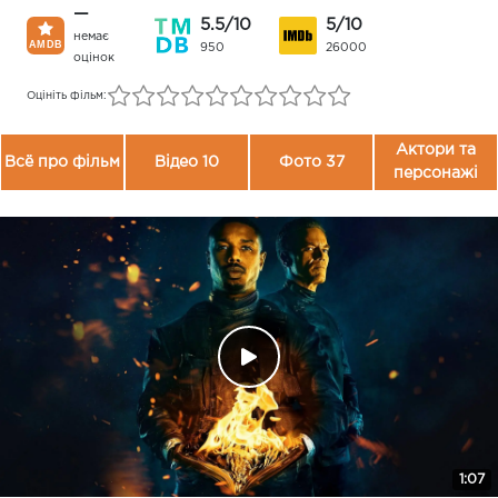
—
5.5/10
5/10
немає
950
26000
оцінок
Оцініть фільм:
Актори та
Всё про фільм
Відео 10
Фото 37
персонажі
1:07