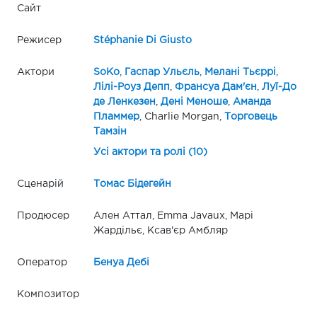
Сайт
Режисер
Stéphanie Di Giusto
Актори
SoKo
,
Гаспар Ульєль
,
Мелані Тьєррі
,
Лілі-Роуз Депп
,
Франсуа Дам'єн
,
Луї-До
де Ленкезен
,
Дені Меноше
,
Аманда
Пламмер
, Charlie Morgan,
Торговець
Тамзін
Усі актори та ролі (10)
Сценарій
Томас Бідегейн
Продюсер
Ален Аттал, Emma Javaux, Марі
Жардільє, Ксав'єр Амбляр
Оператор
Бенуа Дебі
Композитор