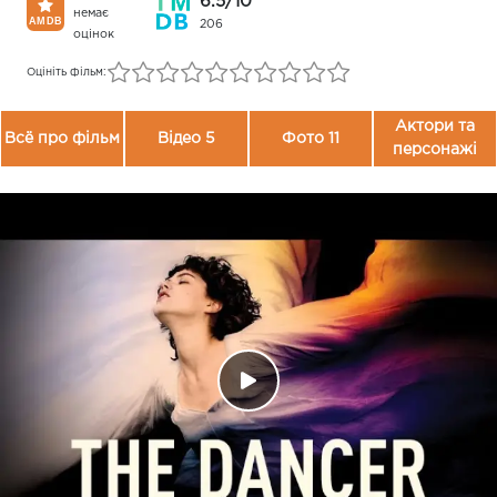
6.5/10
немає
206
оцінок
Оцініть фільм:
Актори та
Всё про фільм
Відео 5
Фото 11
персонажі