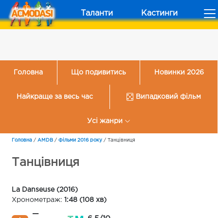
Таланти
Кастинги
Головна
Що подивитись
Новинки 2026
Найкраще за весь час
Випадковий фільм
Усі жанри
Головна
/
AMDB
/
Фільми 2016 року
/
Танцівниця
Танцівниця
La Danseuse (2016)
Хронометраж:
1:48 (108 хв)
—