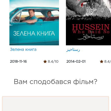
Зелена книга
رستاخیز
2018-11-16
8.4/10
2014-02-01
8.4
Вам сподобався фільм?