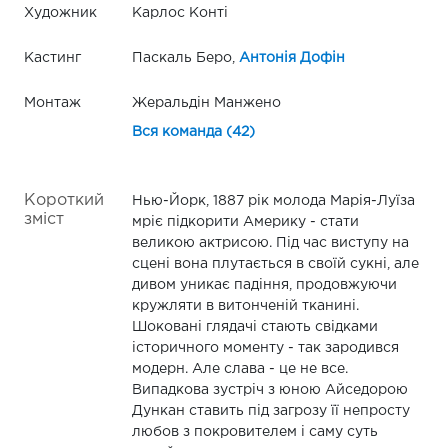
Художник
Карлос Конті
Кастинг
Паскаль Беро,
Антонія Дофін
Монтаж
Жеральдін Манжено
Вся команда (42)
Короткий
Нью-Йорк, 1887 рік молода Марія-Луїза
зміст
мріє підкорити Америку - стати
великою актрисою. Під час виступу на
сцені вона плутається в своїй сукні, але
дивом уникає падіння, продовжуючи
кружляти в витонченій тканині.
Шоковані глядачі стають свідками
історичного моменту - так зародився
модерн. Але слава - це не все.
Випадкова зустріч з юною Айседорою
Дункан ставить під загрозу її непросту
любов з покровителем і саму суть