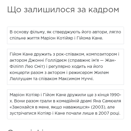
Що залишилося за кадром
В основу фільму, як стверджують його автори, лягло
спільне життя Маріон Котійяр і Гійома Кане.
Гійом Кане дружить з рок-співаком, композитором і
актором Джонні Голлідеєм (справжнє ім'я — Жан-
Філіпп Лео Сміт) і регулярно ходить на його
концерти разом з актором і режисером Жилем
Леллушем та співаком Максимом Нуччі.
Маріон Котіяр і Гійом Кане дружили ще з кінця 1990-
х. Вони разом грали в комедійній драмі Яна Самюеля
«Закохайся в мене, якщо наважишся» (2003), але
зустрічатися Котіяр і Кане почали лише в 2007 році.