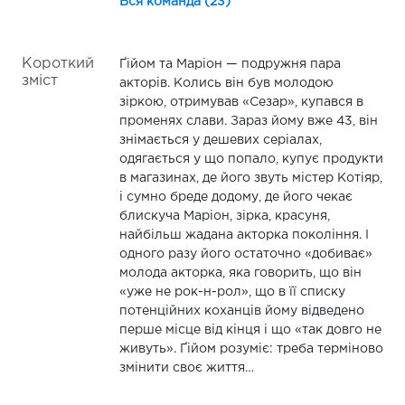
Вся команда (23)
Короткий
Ґійом та Маріон — подружня пара
зміст
акторів. Колись він був молодою
зіркою, отримував «Сезар», купався в
променях слави. Зараз йому вже 43, він
знімається у дешевих серіалах,
одягається у що попало, купує продукти
в магазинах, де його звуть містер Котіяр,
і сумно бреде додому, де його чекає
блискуча Маріон, зірка, красуня,
найбільш жадана акторка покоління. І
одного разу його остаточно «добиває»
молода акторка, яка говорить, що він
«уже не рок-н-рол», що в її списку
потенційних коханців йому відведено
перше місце від кінця і що «так довго не
живуть». Ґійом розуміє: треба терміново
змінити своє життя…