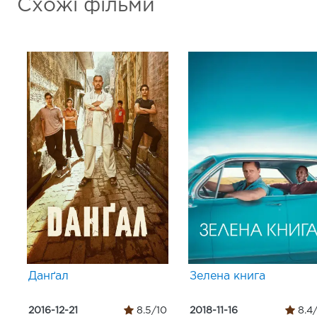
Схожі фільми
Данґал
Зелена книга
2016-12-21
8.5/10
2018-11-16
8.4