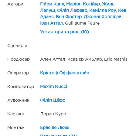
Актори
Гійом Кане
,
Маріон Котійяр
,
Жиль
Лелуш
,
Філіп Лефевр
,
Камілла Роу
,
Кев
Адамс
,
Бен Фостер
,
Джонні Холлідей
,
Іван Аттал
, Guillaume Faure
Усі актори та ролі (10)
Сценарій
Продюсер
Ален Аттал, Ксав'єр Амбляр, Eric Mathis
Оператор
Крістоф Оффенштайн
Композитор
Maxim Nucci
Художник
Філіп Шіфр
Кастинг
Лоран Куро
Монтаж
Ерве де Люзе