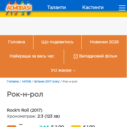
Таланти
Кастинги
Головна
Що подивитись
Новинки 2026
Найкраще за весь час
Випадковий фільм
Усі жанри
Головна
/
AMDB
/
Фільми 2017 року
/
Рок-н-рол
Рок-н-рол
Rock'n Roll (2017)
Хронометраж:
2:3 (123 хв)
—