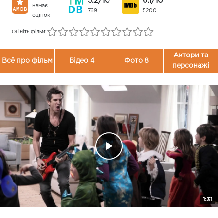
5.2/10
6.1/10
немає
769
5200
оцінок
Оцініть фільм:
Актори та
Всё про фільм
Відео 4
Фото 8
персонажі
1:31