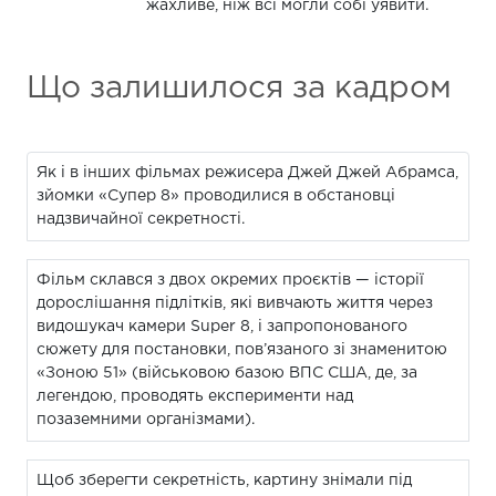
жахливе, ніж всі могли собі уявити.
Що залишилося за кадром
Як і в інших фільмах режисера Джей Джей Абрамса,
зйомки «Супер 8» проводилися в обстановці
надзвичайної секретності.
Фільм склався з двох окремих проєктів — історії
дорослішання підлітків, які вивчають життя через
видошукач камери Super 8, і запропонованого
сюжету для постановки, пов’язаного зі знаменитою
«Зоною 51» (військовою базою ВПС США, де, за
легендою, проводять експерименти над
позаземними організмами).
Щоб зберегти секретність, картину знімали під