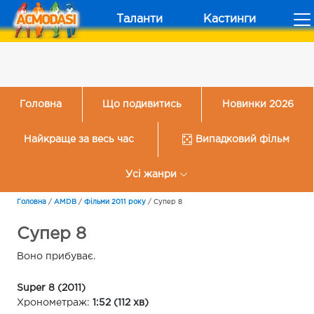
Таланти
Кастинги
Головна
Що подивитись
Новинки 2026
Найкраще за весь час
Випадковий фільм
Усі жанри
Головна
/
AMDB
/
Фільми 2011 року
/
Супер 8
Супер 8
Воно прибуває.
Super 8 (2011)
Хронометраж:
1:52 (112 хв)