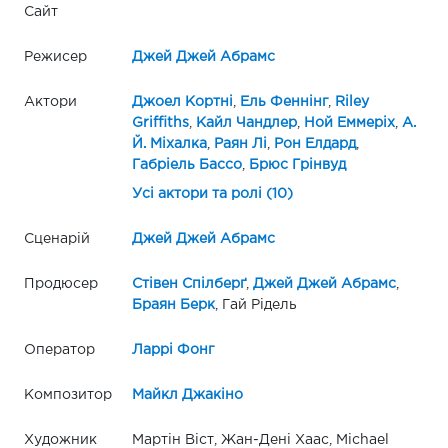
Сайт
Режисер
Джей Джей Абрамс
Актори
Джоел Кортні
,
Ель Феннінг
,
Riley
Griffiths
,
Кайл Чандлер
,
Ной Еммеріх
,
А.
Й. Міхалка
,
Раян Лі
,
Рон Елдард
,
Габріель Бассо
,
Брюс Грінвуд
Усі актори та ролі (10)
Сценарій
Джей Джей Абрамс
Продюсер
Стівен Спілберґ
,
Джей Джей Абрамс
,
Браян Берк
, Гай Рідель
Оператор
Ларрі Фонг
Композитор
Майкл Джакіно
Художник
Мартін Віст, Жан-Дені Хаас, Michael