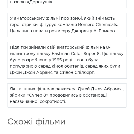
назвою «Дорогуші».
У аматорському фільмі про зомбі, який знімають
герої стрічки, фігурує компанія Romero Chemicals.
Це данина поваги режисеру Джорджу А. Ромеро.
Підлітки знімали свій аматорський фільм на 8-
міліметрову плівку Eastman Color Super 8. Цю плівку
було розроблено у 1965 році, і вона була
популярною серед кінолюбителів, серед яких були
Джей Джей Абрамс та Стівен Спілберг.
Як і в інших фільмах режисера Джей Джея Абрамса,
зйомки «Супер 8» проводились в обстановці
надзвичайної секретності.
Схожі фільми