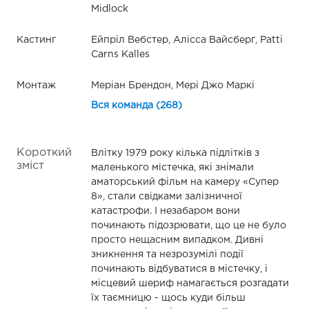
Midlock
Кастинг
Ейпріл Вебстер, Алісса Вайсберг, Patti
Carns Kalles
Монтаж
Меріан Брендон, Мері Джо Маркі
Вся команда (268)
Короткий
Влітку 1979 року кілька підлітків з
зміст
маленького містечка, які знімали
аматорський фільм на камеру «Супер
8», стали свідками залізничної
катастрофи. І незабаром вони
починають підозрювати, що це не було
просто нещасним випадком. Дивні
зникнення та незрозумілі події
починають відбуватися в містечку, і
місцевий шериф намагається розгадати
їх таємницю - щось куди більш