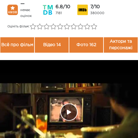
—
6.8/10
7/10
немає
7181
380000
оцінок
Оцініть фільм:
Актори та
Всё про фільм
Відео 14
Фото 162
персонажі