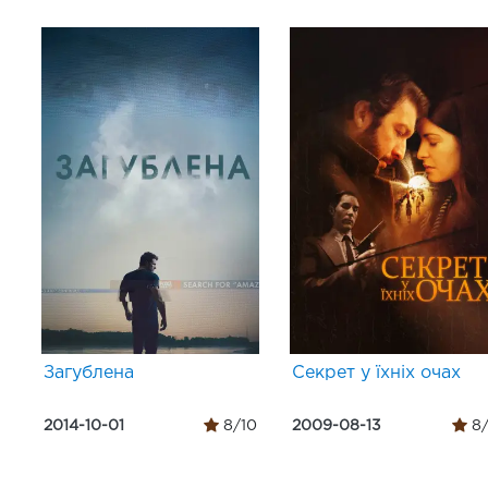
Загублена
Секрет у їхніх очах
2014-10-01
8/10
2009-08-13
8/