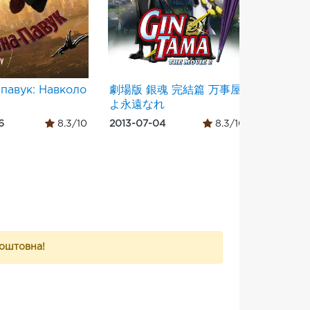
павук: Навколо
劇場版 銀魂 完結篇 万事屋
Хлопчи
よ永遠なれ
6
8.3/10
2013-07-04
8.3/10
2015-07-
коштовна!