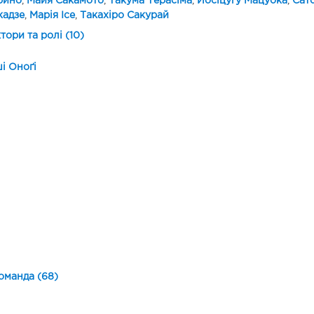
рино
,
Майя Сакамото
,
Такума Терасіма
,
Йосіцугу Мацуока
,
Сат
кадзе
,
Марія Ісе
,
Такахіро Сакурай
ктори та ролі (10)
і Оноґі
оманда (68)