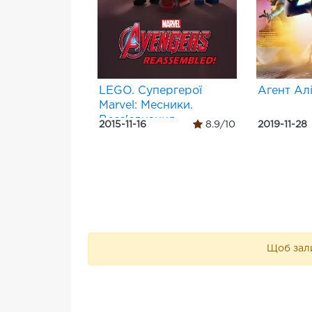
LEGO. Супергерої
Агент Алі
Marvel: Месники.
Возз'єднання
2015-11-16
8.9/10
2019-11-28
Щоб зали