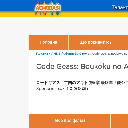
Талант
Головна
Що подивитись
Головна
/
AMDB
/
Фільми 2016 року
/
Code Geass: Boukoku no A
Code Geass: Boukoku no Aki
コードギアス 亡国のアキト 第5章 最終章「愛シキモ
Хронометраж:
1:0 (60 хв)
Всё про фільм