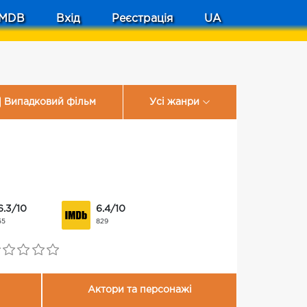
MDB
Вхід
Реєстрація
UA
Випадковий фільм
Усі жанри
6.3/10
6.4/10
55
829
Актори та персонажі