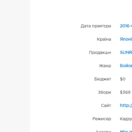
Дата прем'єри
2016
-
Країна
Японі
Продакшн
SUNR
Жанр
Бойо
Бюджет
$0
Збори
$369
Сайт
http:
Режисер
Кадзу