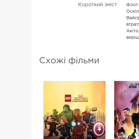
Короткий зміст
Флот 
Оскіл
Вайсв
втрат
Акіто
виріш
Схожі фільми