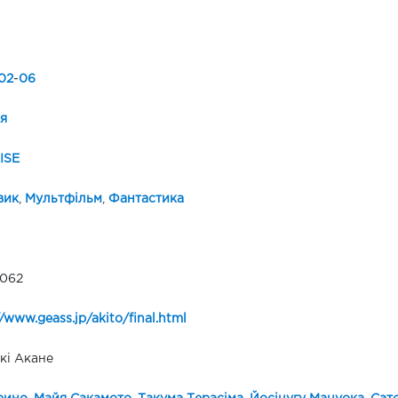
02
-
06
я
ISE
вик
,
Мультфільм
,
Фантастика
 062
//www.geass.jp/akito/final.html
кі Акане