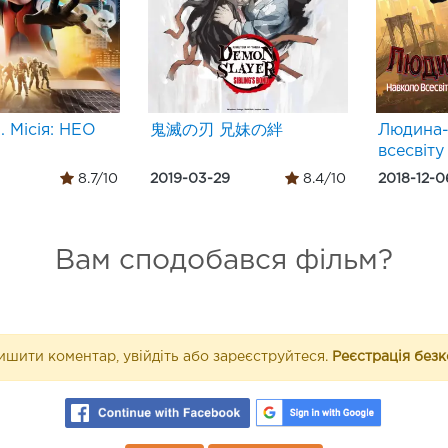
. Місія: НЕО
鬼滅の刃 兄妹の絆
Людина-
всесвіту
8.7/10
2019-03-29
8.4/10
2018-12-0
Вам сподобався фільм?
шити коментар, увійдіть або зареєструйтеся.
Реєстрація без