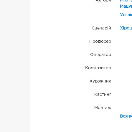
Актори
Мію І
Мацу
Усі а
Сценарій
Хірош
Продюсер
Оператор
Композитор
Художник
Кастинг
Монтаж
Вся к