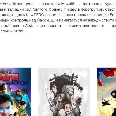
Ковчегів знищено, і значна кількість військ противника була 
ьки залишки сил Святого Ордену Михайла перегруповуються, 
ольф, підрозділ wZERO разом зі своєю новою союзницею Ешлі
ивши контроль над Ґіасом, Шін намагається назавжди стерти 
, пообіцявши Лейлі, що повернеться живим, відмовляється при
альній битві.