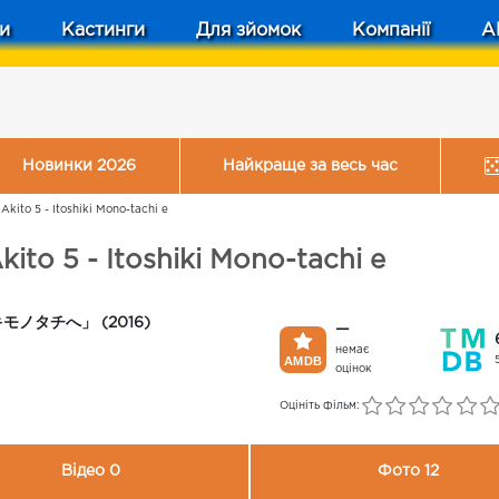
и
Кастинги
Для зйомок
Компанії
A
Новинки 2026
Найкраще за весь час
kito 5 - Itoshiki Mono-tachi e
to 5 - Itoshiki Mono-tachi e
ノタチへ」 (2016)
—
немає
оцінок
Оцініть фільм:
Відео 0
Фото 12