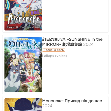
幻日のヨハネ -SUNSHINE in the
MIRROR- 劇場総集編
2024
Головна роль
Lailaps (voice)
Мононоке: Привид під дощем
2024