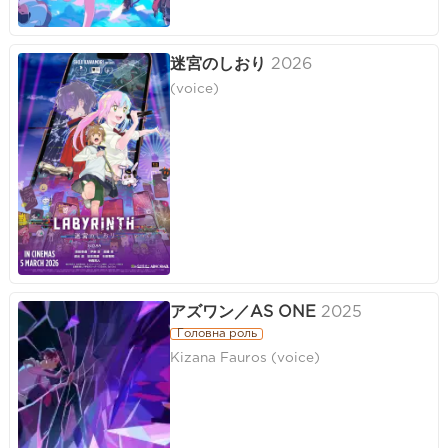
迷宮のしおり
2026
(voice)
アズワン／AS ONE
2025
Головна роль
Kizana Fauros (voice)