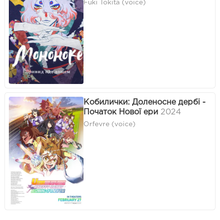
Fuki Tokita (voice)
Кобилички: Доленосне дербі -
Початок Нової ери
2024
Orfevre (voice)