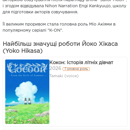
і згодом відвідувала Nihon Narration Engi Kenkyuujo, школу
для підготовки акторів озвучування.
Її великим проривом стала головна роль Міо Акіями в
популярному серіалі "K-ON".
Найбільш значущі роботи Йоко Хікаса
(Yoko Hikasa)
Кокон: Історія літніх дівчат
2026
Головна роль
Tamaki (voice)