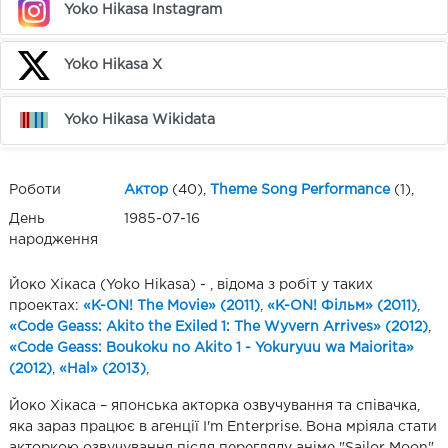
Yoko Hikasa Instagram
Yoko Hikasa X
Yoko Hikasa Wikidata
Роботи
Актор
(40),
Theme Song Performance
(1),
День
1985-07-16
народження
Йоко Хікаса (Yoko Hikasa) - , відома з робіт у таких
проектах:
«K-ON! The Movie» (2011)
,
«K-ON! Фільм» (2011)
,
«Code Geass: Akito the Exiled 1: The Wyvern Arrives» (2012)
,
«Code Geass: Boukoku no Akito 1 - Yokuryuu wa Maiorita»
(2012)
,
«Hal» (2013)
,
Йоко Хікаса – японська акторка озвучування та співачка,
яка зараз працює в агенції I'm Enterprise. Вона мріяла стати
акторкою озвучування після перегляду аніме "Sailor Moon",