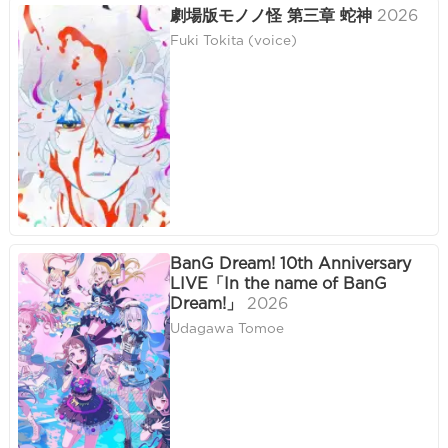
劇場版モノノ怪 第三章 蛇神
2026
Fuki Tokita (voice)
BanG Dream! 10th Anniversary
LIVE「In the name of BanG
Dream!」
2026
Udagawa Tomoe