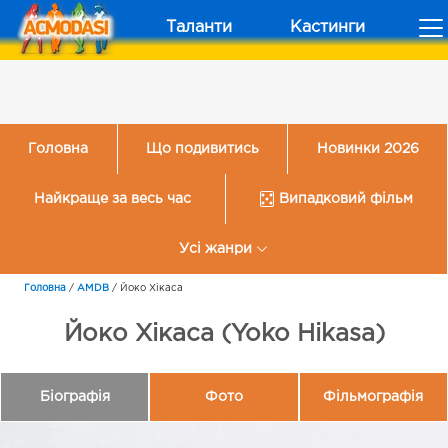
Таланти
Кастинги
Головна
Що подивитись
Новинки 2026
Найкраще за весь час
Випадковий фільм
Усі жанри
Головна
/
AMDB
/
Йоко Хікаса
Йоко Хікаса (Yoko Hikasa)
Біографія
Фото
Фільмографія