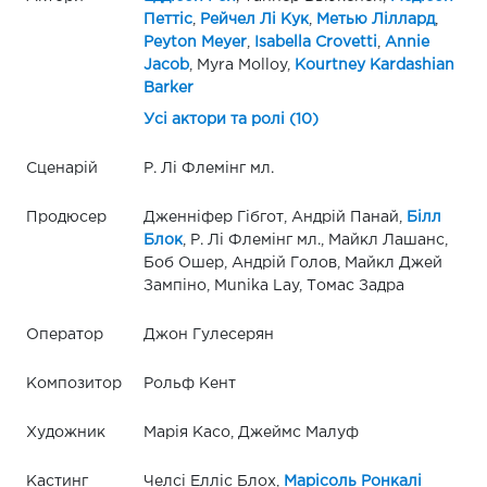
Петтіс
,
Рейчел Лі Кук
,
Метью Ліллард
,
Peyton Meyer
,
Isabella Crovetti
,
Annie
Jacob
, Myra Molloy,
Kourtney Kardashian
Barker
Усі актори та ролі (10)
Сценарій
Р. Лі Флемінг мл.
Продюсер
Дженніфер Гібгот, Андрій Панай,
Білл
Блок
, Р. Лі Флемінг мл., Майкл Лашанс,
Боб Ошер, Андрій Голов, Майкл Джей
Зампіно, Munika Lay, Томас Задра
Оператор
Джон Гулесерян
Композитор
Рольф Кент
Художник
Марія Касо, Джеймс Малуф
Кастинг
Челсі Елліс Блох,
Марісоль Ронкалі