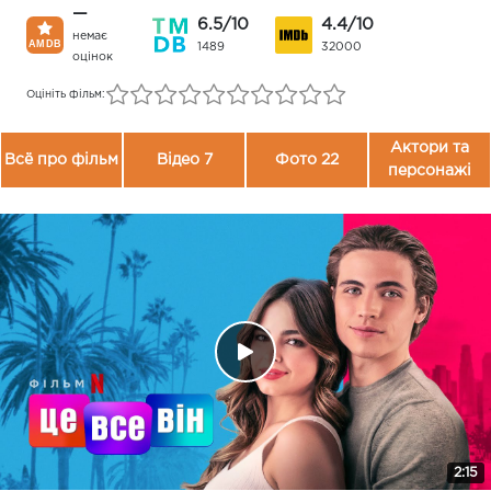
—
6.5/10
4.4/10
немає
1489
32000
оцінок
Оцініть фільм:
Актори та
Всё про фільм
Відео 7
Фото 22
персонажі
2:15