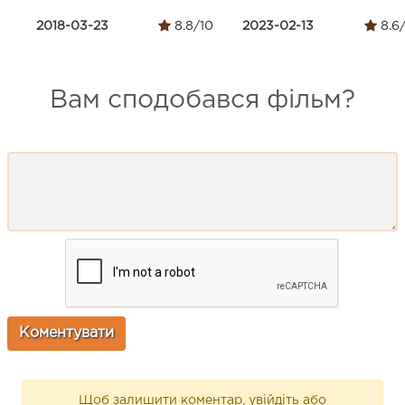
2018-03-23
8.8/10
2023-02-13
8.6
Вам сподобався фільм?
Щоб залишити коментар, увійдіть або