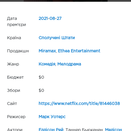
Дата
2021
-
08
-
27
прем'єри
Країна
Сполучені Штати
Продакшн
Miramax
,
Ethea Entertainment
Жанр
Комедія
,
Мелодрама
Бюджет
$0
Збори
$0
Сайт
https://www.netflix.com/title/81446038
Режисер
Марк Уотерс
Актори
Еддісон Рей
, Таннер Бьюкенен,
Медісон