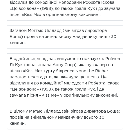
відсилка до комедійної мелодрами Роберта Іскова
«Це все вона» (1998), де також грала Кук і де звучала
пісня «Kiss Me» в оригінальному виконанні.
Загалом Меттью Ліллард (він зіграв директора
Боша) провів на знімальному майданчику лише 30
хвилин.
В одній зі сцен під час випускного показують Рейчел
Лі Кук (вона зіграла Анну Соєр), яка чує кавер на
пісню «Kiss Me» гурту Sixpence None the Richer і
намагається згадати, де вже чула цю пісню. Це
відсилання до комедійної мелодрами Роберта Іскова
«Це все вона» (1998), де також грала Кук, і де
звучала пісня «Kiss Me» у оригінальному виконанні.
В цілому Метью Ліллард (він зіграв директора Боша)
провів на знімальному майданчику всього 30
хвилин.