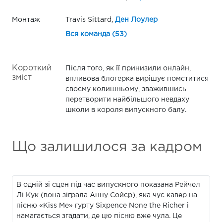
Монтаж
Travis Sittard,
Ден Лоулер
Вся команда (53)
Короткий
Після того, як її принизили онлайн,
зміст
впливова блогерка вирішує помститися
своєму колишньому, зважившись
перетворити найбільшого невдаху
школи в короля випускного балу.
Що залишилося за кадром
В одній зі сцен під час випускного показана Рейчел
Лі Кук (вона зіграла Анну Сойєр), яка чує кавер на
пісню «Kiss Me» гурту Sixpence None the Richer і
намагається згадати, де цю пісню вже чула. Це