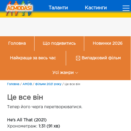
Таланти
Кастинги
Головна
Що подивитись
Новинки 2026
Найкраще за весь час
Випадковий фільм
Усі жанри
Головна
/
AMDB
/
Фільми 2021 року
/
Це все він
Це все він
Тепер його черга перетворюватися.
He's All That (2021)
Хронометраж:
1:31 (91 хв)