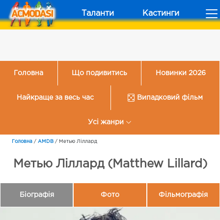
Таланти
Кастинги
Головна
Що подивитись
Новинки 2026
Найкраще за весь час
Випадковий фільм
Усі жанри
Головна
/
AMDB
/
Метью Ліллард
Метью Ліллард (Matthew Lillard)
Біографія
Фото
Фільмографія