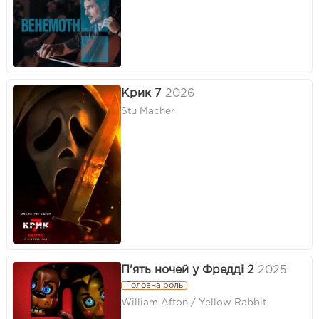
Крик 7
2026
Stu Macher
П'ять ночей у Фредді 2
2025
Головна роль
William Afton / Yellow Rabbit