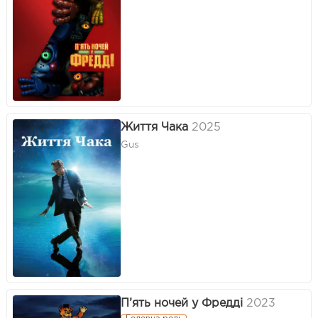
Життя Чака
2025
Gus
П’ять ночей у Фредді
2023