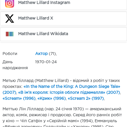
Matthew Lillard Instagram
Matthew Lillard X
Matthew Lillard Wikidata
Роботи
Актор
(71),
День
1970-01-24
народження
Метью Ліллард (Matthew Lillard) - відомий з робіт у таких
проектах:
«In the Name of the King: A Dungeon Siege Tale»
(2007)
,
«В ім’я короля: Історія облоги підземелля» (2007)
,
«Scream» (1996)
,
«Крик» (1996)
,
«Scream 2» (1997)
,
Меттью Лін Ліллард (нар. 24 січня 1970) — американський
актор, комік, режисер і продюсер. Серед його ранніх робіт
у кіно — Чіп Сатфін у «Серійній мамі» (1994), Еммануель
«Вбивця зернових» Ґолдштейн у «Хакери» (1995), Стю