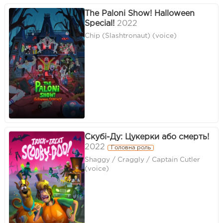
The Paloni Show! Halloween
Special!
2022
Chip (Slashtronaut) (voice)
Скубі-Ду: Цукерки або смерть!
2022
Головна роль
Shaggy / Craggly / Captain Cutler
(voice)