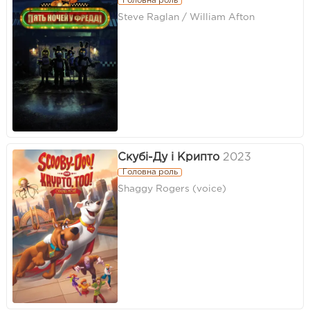
Головна роль
Steve Raglan / William Afton
Скубі-Ду і Крипто
2023
Головна роль
Shaggy Rogers (voice)