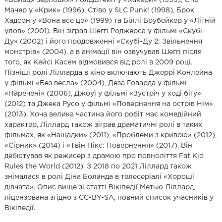
Мачер у «Крик» (1996), Стіво у SLC Punk! (1998), Брок
Хадсон у «Вона все це» (1999) та Біллі Брубейкер у «Літній
улов» (2001). Він зіграв Шеггі Роджерса у фільмі «Скубі-
Ду» (2002) і його продовженні «Скубі-Ду 2: Звільнення
монстрів» (2004), а в анімації він озвучував Шеггі після
того, як Кейсі Касем відмовився від ролі в 2009 році.
Пізніші ролі Лілларда в кіно включають Джеррі Конлейна
у фільмі «Без весла» (2004), Деза Говарда у фільмі
«Наречені» (2006), Джоуї у фільмі «Зустріч у ході бігу»
(2012) та Джека Русо у фільмі «Повернення на острів Нім»
(2013). Хоча велика частина його робіт має комедійний
характер, Ліллард також зіграв драматичні ролі в таких
фільмах, як «Нащадки» (2011), «Проблеми з кривою» (2012),
«Сірник» (2014) і «Твін Пікс: Повернення» (2017). Він
дебютував як режисер з драмою про повноліття Fat Kid
Rules the World (2012). З 2018 по 2021 Ліллард також
знімалася в ролі Діна Боланда в телесеріалі «Хороші
дівчата». Опис вище зі статті Вікіпедії Метью Ліллард,
ліцензована згідно з CC-BY-SA, повний список учасників у
Вікіпедії.