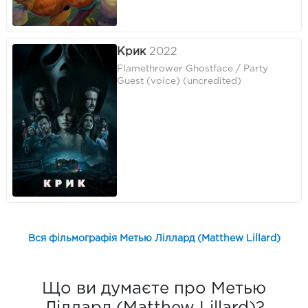
Крик
2022
Flamethrower Ghostface / Party
Guest (voice) (uncredited)
Вся фільмографія Метью Ліллард (Matthew Lillard)
Що ви думаєте про Метью
Ліллард (Matthew Lillard)?