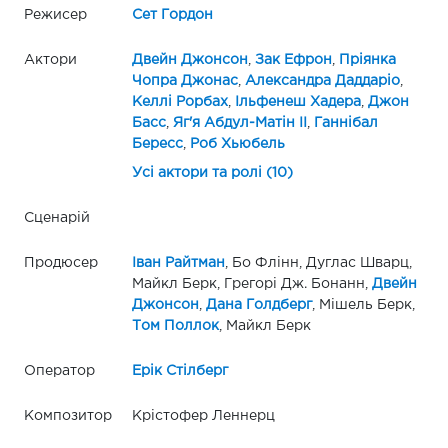
Режисер
Сет Гордон
Актори
Двейн Джонсон
,
Зак Ефрон
,
Пріянка
Чопра Джонас
,
Александра Даддаріо
,
Келлі Рорбах
,
Ільфенеш Хадера
,
Джон
Басс
,
Яг'я Абдул-Матін II
,
Ганнібал
Бересс
,
Роб Хьюбель
Усі актори та ролі (10)
Сценарій
Продюсер
Іван Райтман
, Бо Флінн, Дуглас Шварц,
Майкл Берк, Грегорі Дж. Бонанн,
Двейн
Джонсон
,
Дана Голдберг
, Мішель Берк,
Том Поллок
, Майкл Берк
Оператор
Ерік Стілберг
Композитор
Крістофер Леннерц