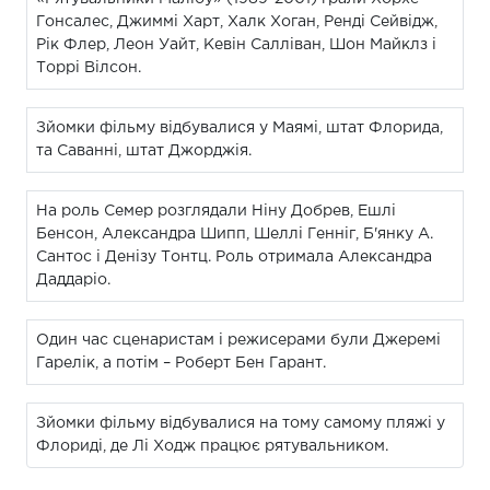
Гонсалес, Джиммі Харт, Халк Хоган, Ренді Сейвідж,
Рік Флер, Леон Уайт, Кевін Салліван, Шон Майклз і
Торрі Вілсон.
Зйомки фільму відбувалися у Маямі, штат Флорида,
та Саванні, штат Джорджія.
На роль Семер розглядали Ніну Добрев, Ешлі
Бенсон, Александра Шипп, Шеллі Генніг, Б'янку А.
Сантос і Денізу Тонтц. Роль отримала Александра
Даддаріо.
Один час сценаристам і режисерами були Джеремі
Гарелік, а потім – Роберт Бен Гарант.
Зйомки фільму відбувалися на тому самому пляжі у
Флориді, де Лі Ходж працює рятувальником.