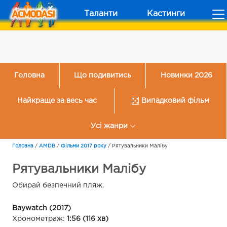
Таланти
Кастинги
Головна
Що подивитись
Новинки 2026
Найкраще за весь час
Випадковий фільм
Усі жанри
Головна
/
AMDB
/
Фільми 2017 року
/
Рятувальники Малібу
Рятувальники Малібу
Обирай безпечний пляж.
Baywatch (2017)
Хронометраж:
1:56 (116 хв)