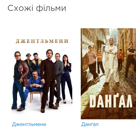
Схожі фільми
Джентльмени
Данґал