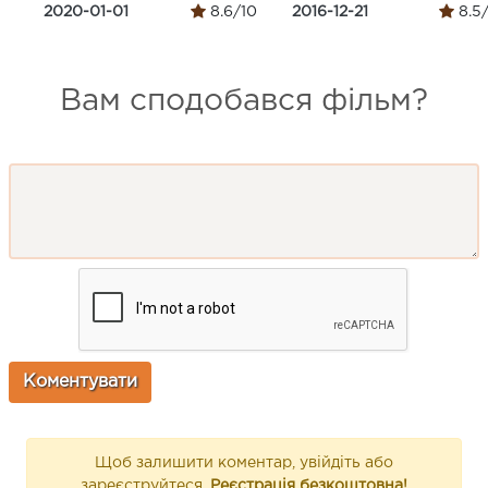
2020-01-01
8.6/10
2016-12-21
8.5
Вам сподобався фільм?
Щоб залишити коментар, увійдіть або
зареєструйтеся.
Реєстрація безкоштовна!