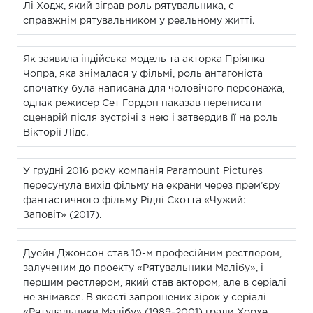
Лі Ходж, який зіграв роль рятувальника, є
справжнім рятувальником у реальному житті.
Як заявила індійська модель та акторка Пріянка
Чопра, яка знімалася у фільмі, роль антагоніста
спочатку була написана для чоловічого персонажа,
однак режисер Сет Гордон наказав переписати
сценарій після зустрічі з нею і затвердив її на роль
Вікторії Лідс.
У грудні 2016 року компанія Paramount Pictures
пересунула вихід фільму на екрани через прем’єру
фантастичного фільму Рідлі Скотта «Чужий:
Заповіт» (2017).
Дуейн Джонсон став 10-м професійним рестлером,
залученим до проекту «Рятувальники Малібу», і
першим рестлером, який став актором, але в серіалі
не знімався. В якості запрошених зірок у серіалі
«Рятувальники Малібу» (1989-2001) грали Хорхе