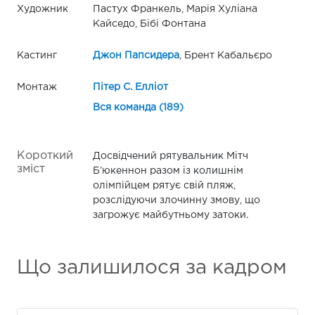
Художник
Пастух Франкель, Марія Хуліана
Кайседо, Бібі Фонтана
Кастинг
Джон Папсидера
, Брент Кабальєро
Монтаж
Пітер С. Елліот
Вся команда (189)
Короткий
Досвідчений рятувальник Мітч
зміст
Б’юкеннон разом із колишнім
олімпійцем рятує свій пляж,
розслідуючи злочинну змову, що
загрожує майбутньому затоки.
Що залишилося за кадром