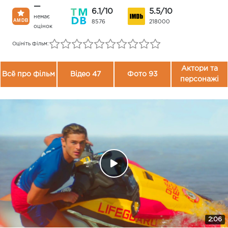
—
6.1/10
5.5/10
немає
8576
218000
оцінок
Оцініть фільм:
Актори та
Всё про фільм
Відео 47
Фото 93
персонажі
2:06