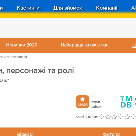
и
Кастинги
Для зйомок
Компанії
A
Новинки 2026
Найкраще за весь час
ори та персонажі
, персонажі та ролі
траж"
—
немає
оцінок
Оцініть фільм:
Відео 2
Фото 12