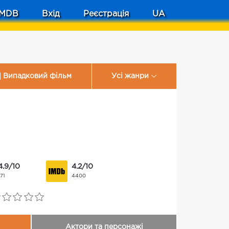
MDB
Вхід
Реєстрація
UA
Випадковий фільм
Усі жанри
4.9/10
4.2/10
171
4400
Актори та персонажі