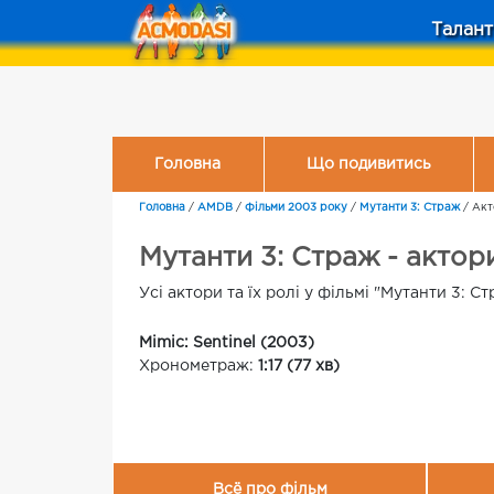
Талант
Головна
Що подивитись
Головна
/
AMDB
/
Фільми 2003 року
/
Мутанти 3: Страж
/
Акт
Мутанти 3: Страж - актори
Усі актори та їх ролі у фільмі "Мутанти 3: С
Mimic: Sentinel (2003)
Хронометраж:
1:17 (77 хв)
Всё про фільм