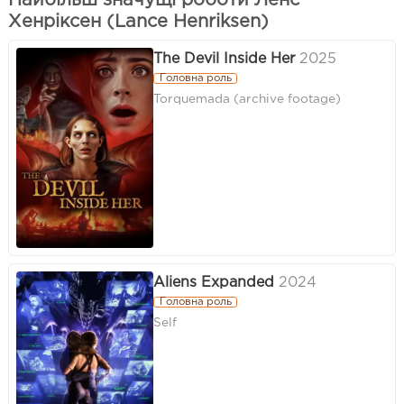
Найбільш значущі роботи Ленс
Хенріксен (Lance Henriksen)
The Devil Inside Her
2025
Головна роль
Torquemada (archive footage)
Aliens Expanded
2024
Головна роль
Self