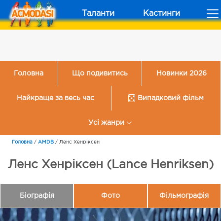
Таланти
Кастинги
Головна
Що подивитись
Новинки 2026
Найкраще за весь час
Випадковий фільм
Усі жанри
Головна
/
AMDB
/
Ленс Хенріксен
Ленс Хенріксен (Lance Henriksen)
Біографія
Фото
Фільмографія