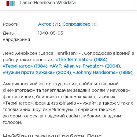
Lance Henriksen Wikidata
Роботи
Актор
(71),
Сопродюсер
(1),
День
1940-05-05
народження
Ленс Хенріксен (Lance Henriksen) - , Сопродюсер відомий з
робіт у таких проектах:
«The Terminator» (1984)
,
«Термінатор» (1984)
,
«AVP: Alien vs. Predator» (2004)
,
«Чужий проти Хижака» (2004)
,
«Johnny Handsome» (1989)
,
Американський актор і художник, найбільш відомий
кінематографу та телеглядачам завдяки ролям у науково-
фантастичних, бойовиках і фільмах жахів, таких як
«Термінатор», франшиза фільмів «Чужий», а також у таких
телевізійних шоу, як «Міленіум». Генріксен також є
актором голосу; він відомий своїм глибоким, владним
голосом.