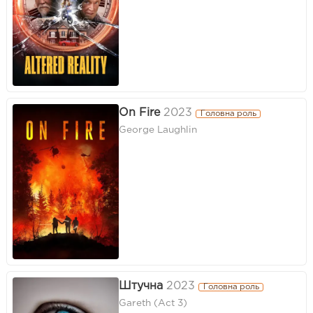
On Fire
2023
Головна роль
George Laughlin
Штучна
2023
Головна роль
Gareth (Act 3)