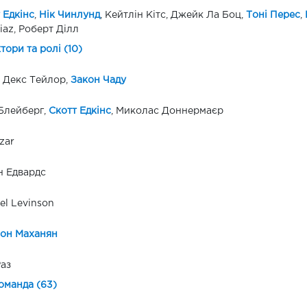
 Едкінс
,
Нік Чинлунд
, Кейтлін Кітс, Джейк Ла Боц,
Тоні Перес
,
iaz, Роберт Ділл
ктори та ролі (10)
 Декс Тейлор,
Закон Чаду
Блейберг,
Скотт Едкінс
, Миколас Доннермаєр
zar
н Едвардс
el Levinson
он Маханян
Раз
оманда (63)