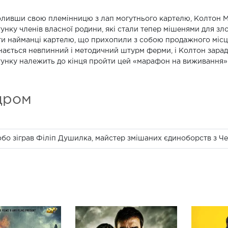
ливши свою племінницю з лап могутнього картелю, Колтон Мак
унку членів власної родини, які стали тепер мішенями для зл
и найманці картелю, що прихопили з собою продажного місц
ається невпинний і методичний штурм ферми, і Колтон заради
унку належить до кінця пройти цей «марафон на виживання
дром
обо зіграв Філіп Душилка, майстер змішаних єдиноборств з Чех