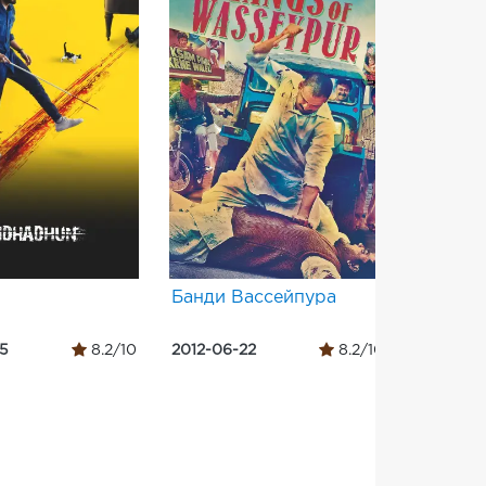
Банди Вассейпура
சூது கவ்வ
05
8.2/10
2012-06-22
8.2/10
2013-05