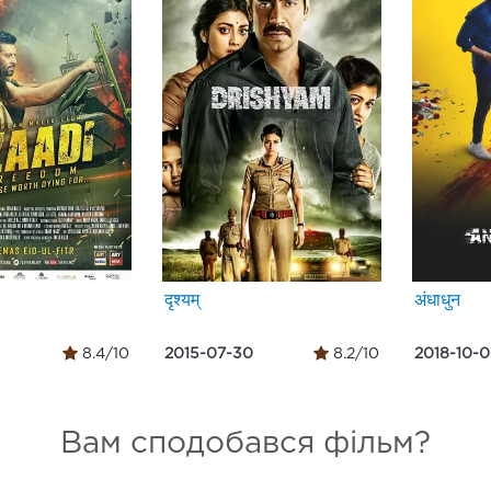
दृश्यम्
अंधाधुन
8.4/10
2015-07-30
8.2/10
2018-10-
Вам сподобався фільм?