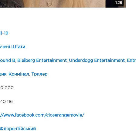
1:28
11
-
19
чені Штати
ound B
,
Bleiberg Entertainment
,
Underdogg Entertainment
,
Ent
вик
,
Кримінал
,
Трилер
00 000
40 116
://www.facebook.com/closerangemovie/
 Флорентійський