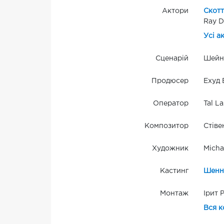
Актори
Скотт
Ray D
Усі а
Сценарій
Шейн
Продюсер
Ехуд 
Оператор
Tal La
Композитор
Стіве
Художник
Micha
Кастинг
Шенн
Монтаж
Ірит 
Вся к