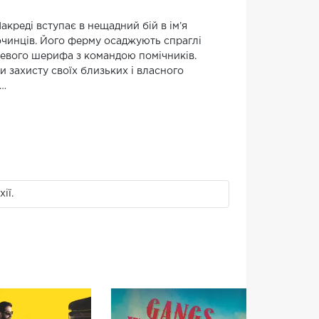
реді вступає в нещадний бій в ім’я
очинців. Його ферму осаджують спраглі
евого шерифа з командою помічників.
 захисту своїх близьких і власного
»…
ії.