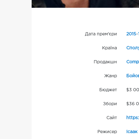
Дата прем'єри
2015
-
Країна
Сполу
Продакшн
Comp
Жанр
Бойо
Бюджет
$3 0
Збори
$36 0
Сайт
https
Режисер
Ісаак