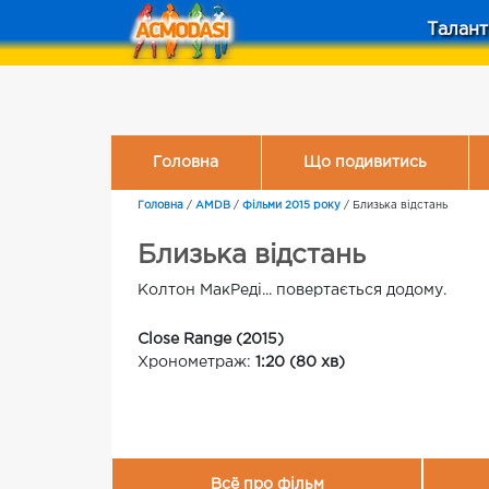
Талант
Головна
Що подивитись
Головна
/
AMDB
/
Фільми 2015 року
/
Близька відстань
Близька відстань
Колтон МакРеді... повертається додому.
Close Range (2015)
Хронометраж:
1:20 (80 хв)
Всё про фільм