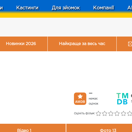
и
Кастинги
Для зйомок
Компанії
A
Новинки 2026
Найкраще за весь час
—
немає
оцінок
Оцініть фільм:
Відео 1
Фото 13