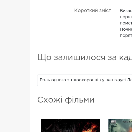
Короткий зміст
Визво
порят
помст
Почин
порят
Що залишилося за ка
Роль одного з тілоохоронців у пентхаусі Л
Схожі фільми