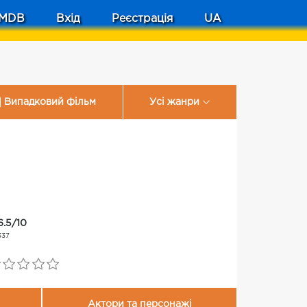
MDB
Вхід
Реєстрація
UA
Випадковий фільм
Усі жанри
6.5/10
337
Актори та персонажі