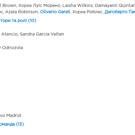
l Brown, Хорхе Луїс Морено, Laisha Wilkins, Damayanti Quinta
с, Azela Robinson,
Oliverio Gareli
, Хорхе Роблес,
Дагоберто Ґа
ктори та ролі (10)
a Atencio, Sandra García Velten
 Odriozola
vo Madrid
оманда (13)