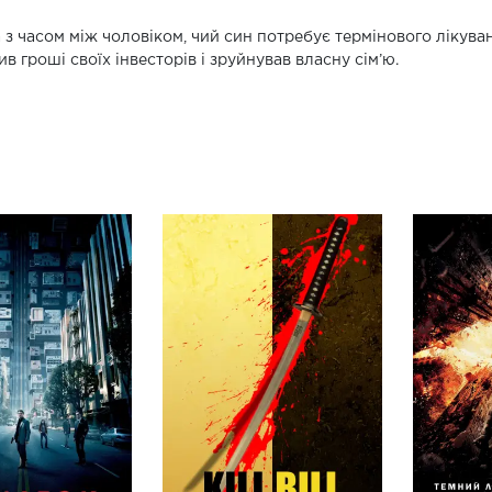
 з часом між чоловіком, чий син потребує термінового лікува
ив гроші своїх інвесторів і зруйнував власну сім’ю.