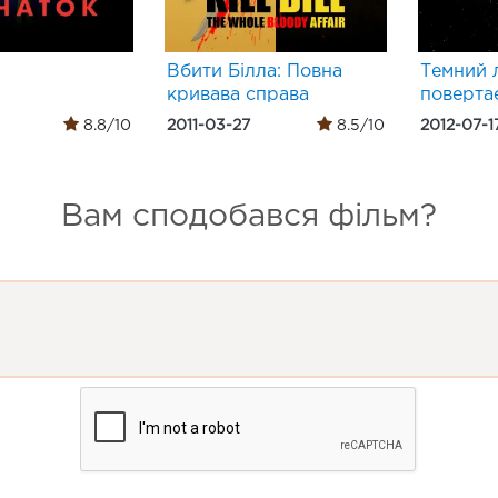
Вбити Білла: Повна
Темний 
кривава справа
поверта
8.8/10
2011-03-27
8.5/10
2012-07-1
Вам сподобався фільм?