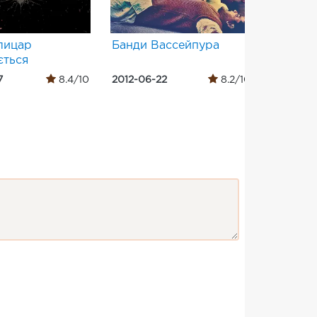
лицар
Банди Вассейпура
Воїн
ється
7
8.4/10
2012-06-22
8.2/10
2011-09