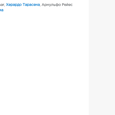
nar,
Херардо Тарасена
, Арнульфо Рейес
ма