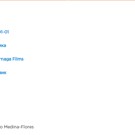
1
-
01
ика
rnaga Films
вик
o Medina-Flores