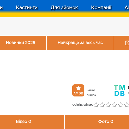
и
Кастинги
Для зйомок
Компанії
A
Новинки 2026
Найкраще за весь час
—
немає
оцінок
Оцініть фільм:
Відео 0
Фото 0