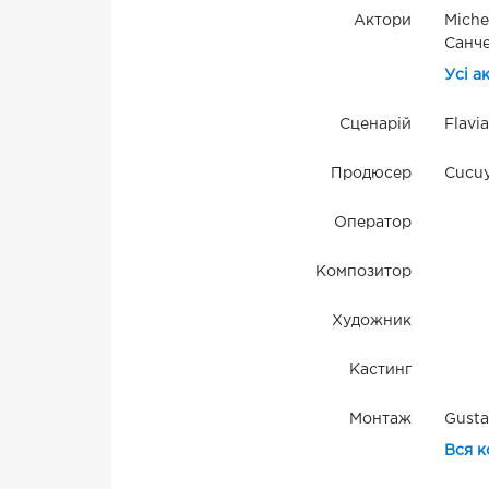
Актори
Miche
Санче
Усі а
Сценарій
Flavi
Продюсер
Cucuy
Оператор
Композитор
Художник
Кастинг
Монтаж
Gusta
Вся к