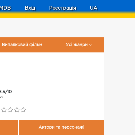
MDB
Вхід
Реєстрація
UA
Випадковий фільм
Усі жанри
8.5/10
60
Актори та персонажі