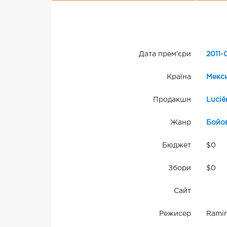
Дата прем'єри
2011
-
0
Країна
Мекс
Продакшн
Lucié
Жанр
Бойо
Бюджет
$0
Збори
$0
Сайт
Режисер
Ramir