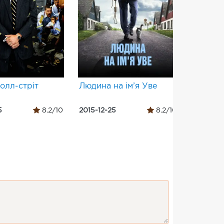
олл-стріт
Людина на ім’я Уве
Східний
5
8.2/10
2015-12-25
8.2/10
2015-05-