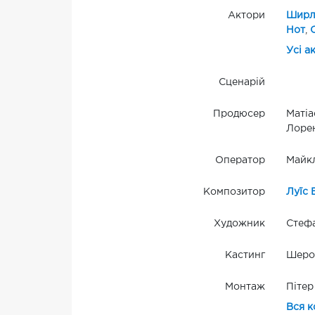
Актори
Ширл
Нот
,
Усі а
Сценарій
Продюсер
Матіа
Лорен
Оператор
Майк
Композитор
Луїс 
Художник
Стефа
Кастинг
Шерон
Монтаж
Пітер
Вся к