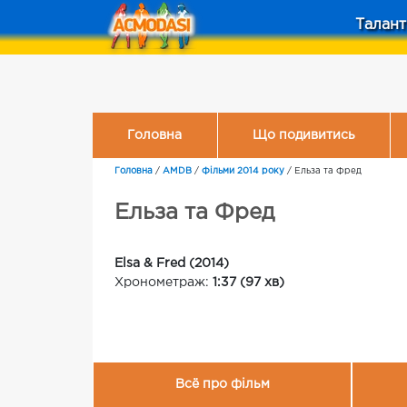
Талант
Головна
Що подивитись
Головна
/
AMDB
/
Фільми 2014 року
/
Ельза та Фред
Ельза та Фред
Elsa & Fred (2014)
Хронометраж:
1:37 (97 хв)
Всё про фільм