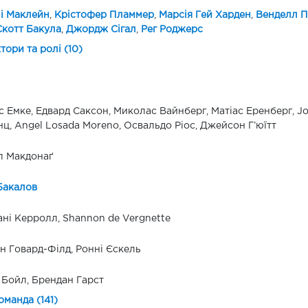
і Маклейн
,
Крістофер Пламмер
,
Марсія Гей Харден
,
Венделл П
Скотт Бакула
,
Джордж Сігал
,
Рег Роджерс
ктори та ролі (10)
с Емке, Едвард Саксон, Миколас Вайнберг, Матіас Еренберг, Jos
ц, Angel Losada Moreno, Освальдо Ріос, Джейсон Г’юїтт
л Макдонаґ
Бакалов
ні Керролл, Shannon de Vergnette
 Говард-Філд, Ронні Єскель
 Бойл, Брендан Гарст
оманда (141)