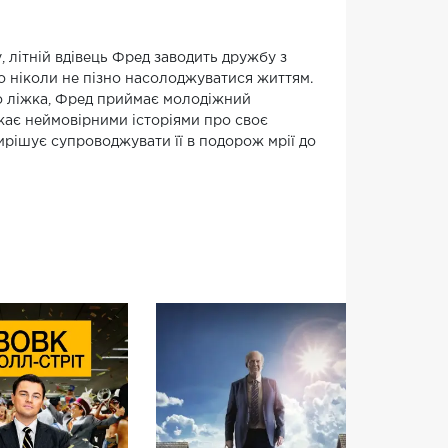
, літній вдівець Фред заводить дружбу з
о ніколи не пізно насолоджуватися життям.
до ліжка, Фред приймає молодіжний
жає неймовірними історіями про своє
вирішує супроводжувати її в подорож мрії до