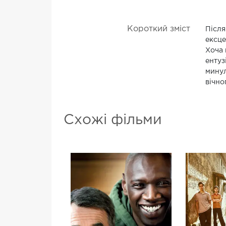
Короткий зміст
Після
ексце
Хоча 
ентуз
минул
вічно
Схожі фільми