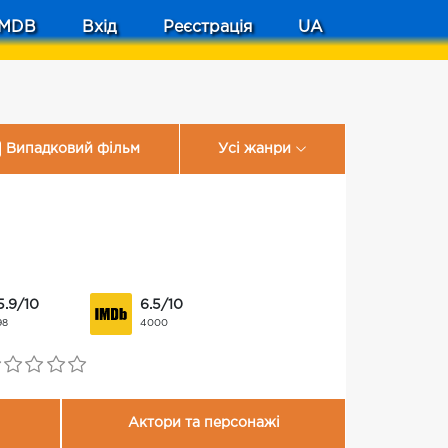
MDB
Вхід
Реєстрація
UA
Випадковий фільм
Усі жанри
5.9/10
6.5/10
98
4000
Актори та персонажі