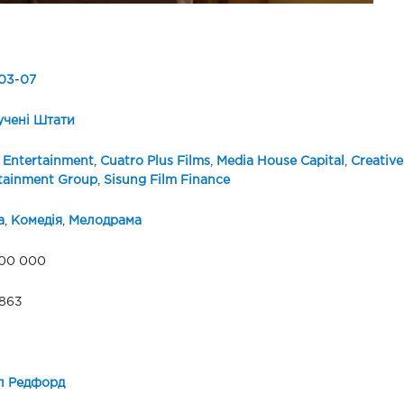
03
-
07
чені Штати
 Entertainment
,
Cuatro Plus Films
,
Media House Capital
,
Creativ
tainment Group
,
Sisung Film Finance
а
,
Комедія
,
Мелодрама
000 000
863
л Редфорд