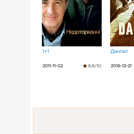
1+1
Данґал
2011-11-02
8.8/10
2016-12-21