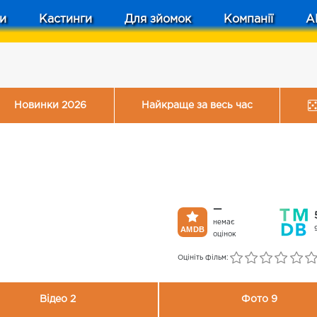
и
Кастинги
Для зйомок
Компанії
A
Новинки 2026
Найкраще за весь час
—
немає
оцінок
Оцініть фільм:
Відео 2
Фото 9