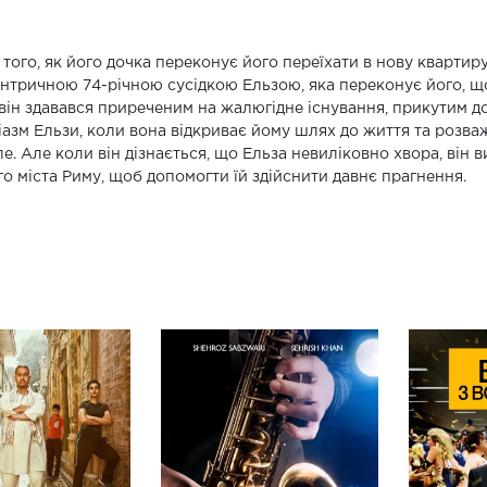
 того, як його дочка переконує його переїхати в нову квартиру
нтричною 74-річною сусідкою Ельзою, яка переконує його, щ
він здавався приреченим на жалюгідне існування, прикутим 
іазм Ельзи, коли вона відкриває йому шлях до життя та розва
е. Але коли він дізнається, що Ельза невиліковно хвора, він 
го міста Риму, щоб допомогти їй здійснити давнє прагнення.