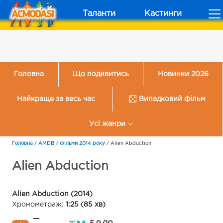
Таланти
Кастинги
Головна
Що подивитись
Новинки 2026
Найкраще за весь час
Випадковий фільм
Усі жанри
Головна
/
AMDB
/
Фільми 2014 року
/
Alien Abduction
Alien Abduction
Alien Abduction (2014)
Хронометраж:
1:25 (85 хв)
—