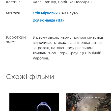
Кастинг
Келлі Вагнер, Домініка Поссерен
Монтаж
Стів Міркович
, Сем Бауер
Вся команда (113)
Короткий
У цьому захопливому трилері сім'я, яка
зміст
відпочиває, стикається з інопланетною
загрозою, натхненному реальним
явищем "Вогні гори Браун" у Північній
Кароліні.
Схожі фільми