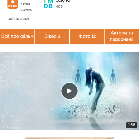
5.9/10
немає
409
оцінок
Оцініть фільм:
Актори та
Всё про фільм
Відео 2
Фото 12
персонажі
1:56