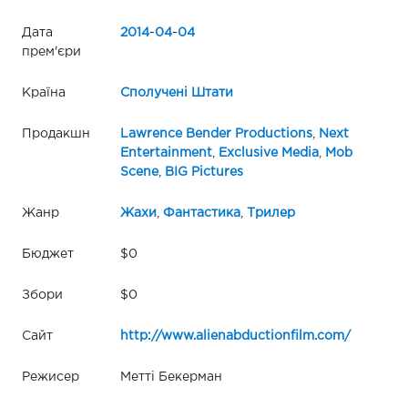
Дата
2014
-
04
-
04
прем'єри
Країна
Сполучені Штати
Продакшн
Lawrence Bender Productions
,
Next
Entertainment
,
Exclusive Media
,
Mob
Scene
,
BIG Pictures
Жанр
Жахи
,
Фантастика
,
Трилер
Бюджет
$0
Збори
$0
Сайт
http://www.alienabductionfilm.com/
Режисер
Метті Бекерман