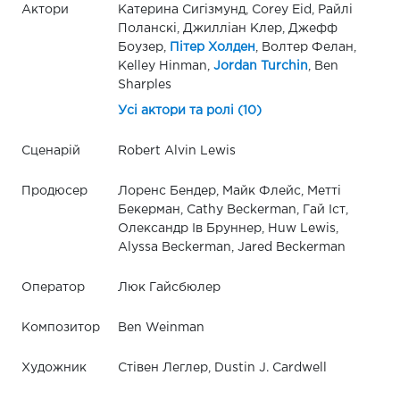
Актори
Катерина Сигізмунд, Corey Eid, Райлі
Поланскі, Джилліан Клер, Джефф
Боузер,
Пітер Холден
, Волтер Фелан,
Kelley Hinman,
Jordan Turchin
, Ben
Sharples
Усі актори та ролі (10)
Сценарій
Robert Alvin Lewis
Продюсер
Лоренс Бендер, Майк Флейс, Метті
Бекерман, Cathy Beckerman, Гай Іст,
Олександр Ів Бруннер, Huw Lewis,
Alyssa Beckerman, Jared Beckerman
Оператор
Люк Гайсбюлер
Композитор
Ben Weinman
Художник
Стівен Леглер, Dustin J. Cardwell