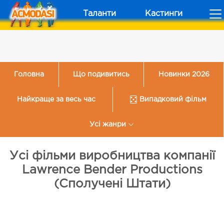
Таланти
Кастинги
Головна
Що подивитись
Новинки 2026
Найкраще за весь час
Випадковий фільм
Усі жанри
Усі фільми виробництва компанії
Lawrence Bender Productions
(Сполучені Штати)