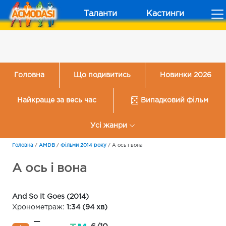
Таланти
Кастинги
Головна
Що подивитись
Новинки 2026
Найкраще за весь час
Випадковий фільм
Усі жанри
Головна
/
AMDB
/
Фільми 2014 року
/
А ось і вона
А ось і вона
And So It Goes (2014)
Хронометраж:
1:34 (94 хв)
—