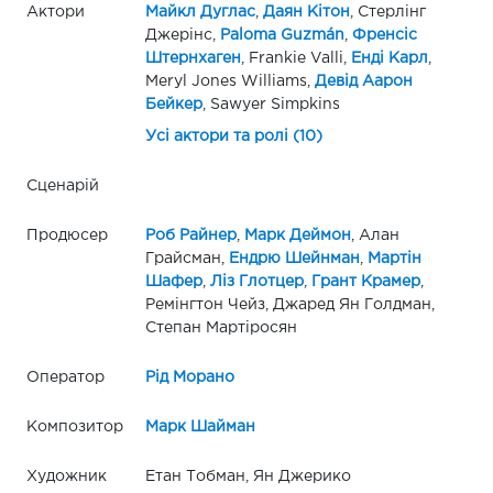
Актори
Майкл Дуглас
,
Даян Кітон
, Стерлінг
Джерінс,
Paloma Guzmán
,
Френсіс
Штернхаген
, Frankie Valli,
Енді Карл
,
Meryl Jones Williams,
Девід Аарон
Бейкер
, Sawyer Simpkins
Усі актори та ролі (10)
Сценарій
Продюсер
Роб Райнер
,
Марк Деймон
, Алан
Грайсман,
Ендрю Шейнман
,
Мартін
Шафер
,
Ліз Глотцер
,
Грант Крамер
,
Ремінгтон Чейз, Джаред Ян Голдман,
Степан Мартіросян
Оператор
Рід Морано
Композитор
Марк Шайман
Художник
Етан Тобман, Ян Джерико