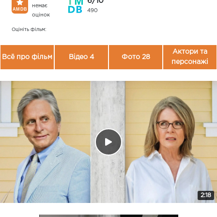
6/10
немає
490
оцінок
Оцініть фільм:
Актори та
Всё про фільм
Відео 4
Фото 28
персонажі
2:18