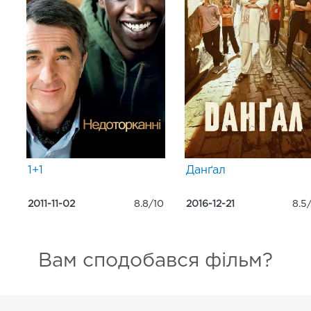
1+1
Данґал
2011-11-02
8.8/10
2016-12-21
8.5
Вам сподобався фільм?