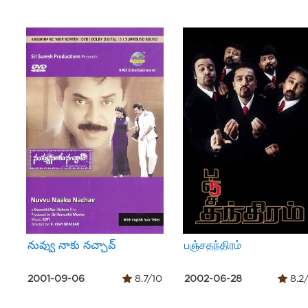
నువ్వు నాకు నచ్చావ్
பஞ்சதந்திரம்
2001-09-06
8.7/10
2002-06-28
8.2