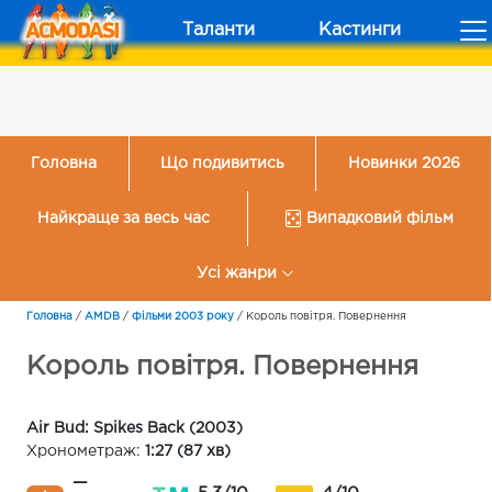
Таланти
Кастинги
Головна
Що подивитись
Новинки 2026
Найкраще за весь час
Випадковий фільм
Усі жанри
Головна
/
AMDB
/
Фільми 2003 року
/
Король повітря. Повернення
Король повітря. Повернення
Air Bud: Spikes Back (2003)
Хронометраж:
1:27 (87 хв)
—