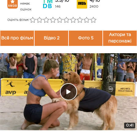
5.3/10
4/10
немає
146
2400
оцінок
Оцініть фільм:
Актори та
Всё про фільм
Відео 2
Фото 5
персонажі
0:41