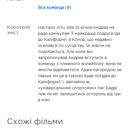
Вся команда (9)
Короткий
Настало літо, але 13-річна Андреа не
зміст
рада канікулам. Її найкраща подруга їде
до Каліфорнії, а Конор, що недавно
оселився по сусідству, їй зовсім не
подобається. Але коли він
запропонував Андреа вступити в
команду з пляжного волейболу, вона не
змогла відмовитися. Адже нагородою за
перше місце в турнірі буде поїздка до
Каліфорнії. І, звичайно ж,
«універсальний спортсмен» пес Бадді
теж не міг залишитися осторонь від гри
в м'яч.
Схожі фільми