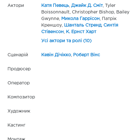
Актори
Катя Певець
,
Джейк Д. Сміт
, Tyler
Boissonnault, Christopher Bishop, Bailey
Gwynne,
Микола Гаррісон
, Патрік
Креншоу,
Шанталь Стренд
,
Синтія
Стівенсон
,
К. Ернст Харт
Усі актори та ролі (10)
Сценарій
Кевін Дічікко
,
Роберт Вінс
Продюсер
Оператор
Композитор
Художник
Кастинг
Монтаж