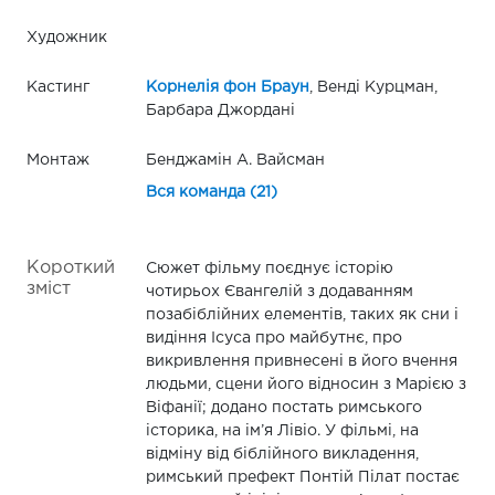
Художник
Кастинг
Корнелія фон Браун
, Венді Курцман,
Барбара Джордані
Монтаж
Бенджамін А. Вайсман
Вся команда (21)
Короткий
Сюжет фільму поєднує історію
зміст
чотирьох Євангелій з додаванням
позабіблійних елементів, таких як сни і
видіння Ісуса про майбутнє, про
викривлення привнесені в його вчення
людьми, сцени його відносин з Марією з
Віфанії; додано постать римського
історика, на ім’я Лівіо. У фільмі, на
відміну від біблійного викладення,
римський префект Понтій Пілат постає