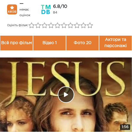
—
6.8/10
немає
84
оцінок
Оцініть фільм:
Актори та
Всё про фільм
Відео 1
Фото 20
персонажі
1:56