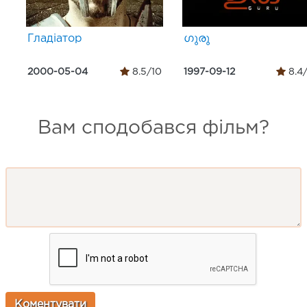
Гладіатор
ഗുരു
2000-05-04
8.5/10
1997-09-12
8.4
Вам сподобався фільм?