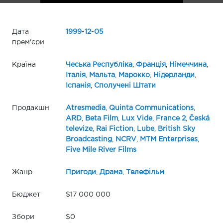
Дата
1999
-
12
-
05
прем'єри
Країна
Чеська Республіка
,
Франція
,
Німеччина
,
Італія
,
Мальта
,
Марокко
,
Нідерланди
,
Іспанія
,
Сполучені Штати
Продакшн
Atresmedia
,
Quinta Communications
,
ARD
,
Beta Film
,
Lux Vide
,
France 2
,
Česká
televize
,
Rai Fiction
,
Lube
,
British Sky
Broadcasting
,
NCRV
,
MTM Enterprises
,
Five Mile River Films
Жанр
Пригоди
,
Драма
,
Телефільм
Бюджет
$17 000 000
Збори
$0