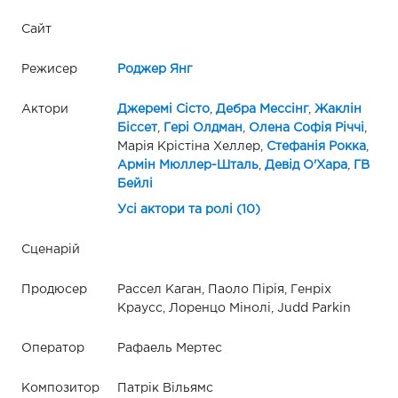
Сайт
Режисер
Роджер Янг
Актори
Джеремі Сісто
,
Дебра Мессінг
,
Жаклін
Біссет
,
Гері Олдман
,
Олена Софія Річчі
,
Марія Крістіна Хеллер,
Стефанія Рокка
,
Армін Мюллер-Шталь
,
Девід О'Хара
,
ГВ
Бейлі
Усі актори та ролі (10)
Сценарій
Продюсер
Рассел Каган, Паоло Пірія, Генріх
Краусс, Лоренцо Мінолі, Judd Parkin
Оператор
Рафаель Мертес
Композитор
Патрік Вільямс