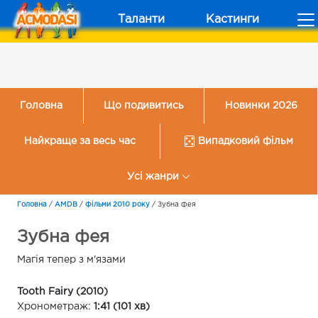
Таланти
Кастинги
Головна
Що подивитись
Новинки 2026
Найкраще за весь час
Випадковий фільм
Усі жанри
Головна
/
AMDB
/
Фільми 2010 року
/
Зубна фея
Зубна фея
Магія тепер з м'язами
Tooth Fairy (2010)
Хронометраж:
1:41 (101 хв)