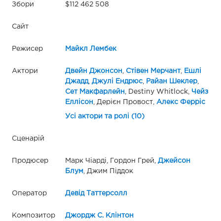
Збори
$112 462 508
Сайт
Режисер
Майкл Лембек
Актори
Двейн Джонсон
,
Стівен Мерчант
,
Ешлі
Джадд
,
Джулі Ендрюс
,
Райан Шеклер
,
Сет Макфарлейн
, Destiny Whitlock,
Чейз
Еллісон
, Дерієн Провост,
Алекс Ферріс
Усі актори та ролі (10)
Сценарій
Продюсер
Марк Чіарді, Гордон Грей,
Джейсон
Блум
, Джим Піддок
Оператор
Девід Таттерсолл
Композитор
Джордж С. Клінтон