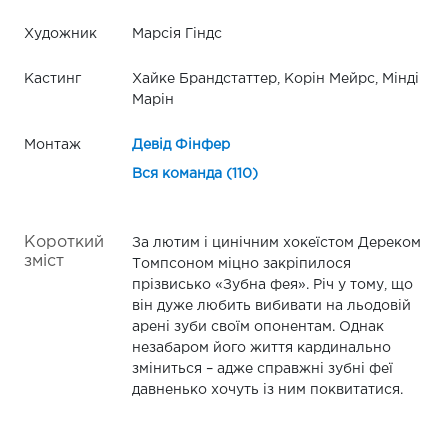
Художник
Марсія Гіндс
Кастинг
Хайке Брандстаттер, Корін Мейрс, Мінді
Марін
Монтаж
Девід Фінфер
Вся команда (110)
Короткий
За лютим і цинічним хокеїстом Дереком
зміст
Томпсоном міцно закріпилося
прізвисько «Зубна фея». Річ у тому, що
він дуже любить вибивати на льодовій
арені зуби своїм опонентам. Однак
незабаром його життя кардинально
зміниться – адже справжні зубні феї
давненько хочуть із ним поквитатися.