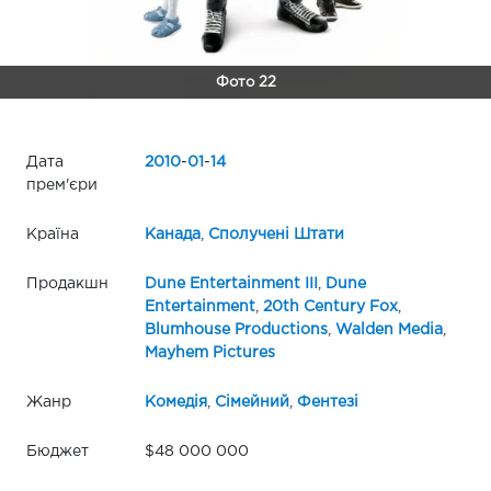
Фото 22
Дата
2010
-
01
-
14
прем'єри
Країна
Канада
,
Сполучені Штати
Продакшн
Dune Entertainment III
,
Dune
Entertainment
,
20th Century Fox
,
Blumhouse Productions
,
Walden Media
,
Mayhem Pictures
Жанр
Комедія
,
Сімейний
,
Фентезі
Бюджет
$48 000 000