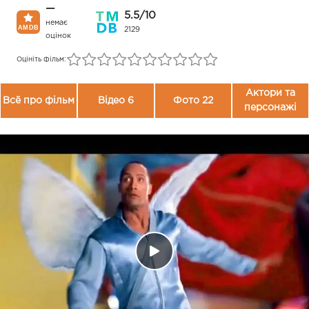
—
5.5/10
немає
2129
оцінок
Оцініть фільм:
Актори та
Всё про фільм
Відео 6
Фото 22
персонажі