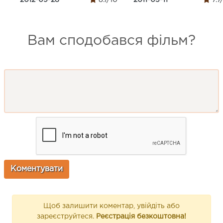
2012-09-28
8.1/10
2011-05-11
7.7
Вам сподобався фільм?
Щоб залишити коментар, увійдіть або
зареєструйтеся.
Реєстрація безкоштовна!