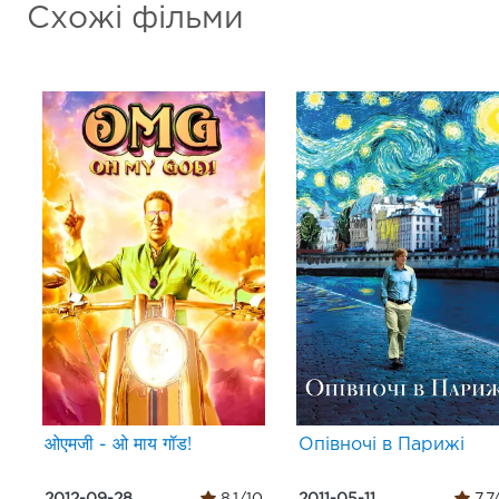
Схожі фільми
ओएमजी - ओ माय गॉड!
Опівночі в Парижі