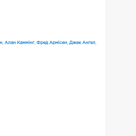
н
,
Алан Каммінг
,
Фред Армісен
,
Джек Ангел
,