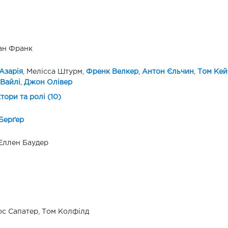
ан Франк
Азарія
, Мелісса Штурм,
Френк Велкер
,
Антон Єльчин
,
Том Кей
Вайлі
,
Джон Олівер
ктори та ролі (10)
Берґер
Еллен Баудер
с Сапатер, Том Колфілд