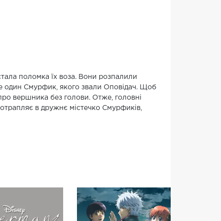
стала поломка їх воза. Вони розпалили
ще один Смурфик, якого звали Оповідач. Щоб
про вершника без голови. Отже, головні
 потрапляє в дружнє містечко Смурфиків,