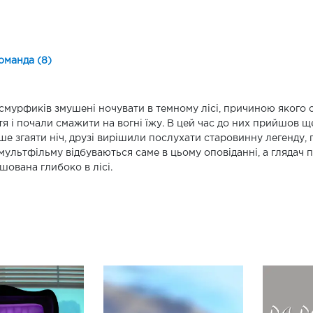
оманда (8)
смурфиків змушені ночувати в темному лісі, причиною якого 
тя і почали смажити на вогні їжу. В цей час до них прийшов 
е згаяти ніч, друзі вирішили послухати старовинну легенду, 
 мультфільму відбуваються саме в цьому оповіданні, а глядач
шована глибоко в лісі.