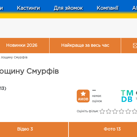
и
Кастинги
Для зйомок
Компанії
A
Новинки 2026
Найкраще за весь час
о лощину Смурфів
лощину Смурфів
13)
—
немає
оцінок
Оцініть фільм:
Відео 3
Фото 13