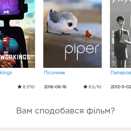
kings
Пісочник
Паперов
8.7/10
2016-06-16
8.5/10
2012-11-0
Вам сподобався фільм?