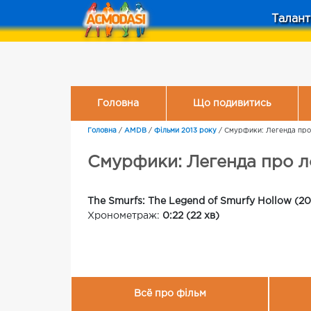
Талант
Головна
Що подивитись
Головна
/
AMDB
/
Фільми 2013 року
/
Смурфики: Легенда пр
Смурфики: Легенда про 
The Smurfs: The Legend of Smurfy Hollow (20
Хронометраж:
0:22 (22 хв)
Всё про фільм