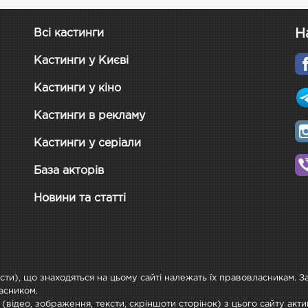
Н
Всі кастинги
Кастинги у Києві
Кастинги у кіно
Кастинги в рекламу
Кастинги у серіали
База акторів
Новини та статті
ксти), що знаходяться на цьому сайті належать їх правовласникам. 
асником.
 (відео, зображення, тексти, скріншоти сторінок) з цього сайту ак