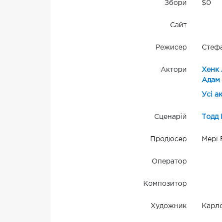
Збори
$0
Сайт
Режисер
Стеф
Актори
Хенк 
Адам 
Усі а
Сценарій
Тодд 
Продюсер
Мері 
Оператор
Композитор
Художник
Карло