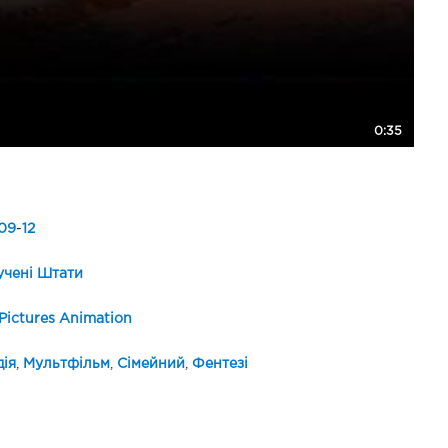
0:35
09
-
12
чені Штати
Pictures Animation
ія
,
Мультфільм
,
Сімейний
,
Фентезі