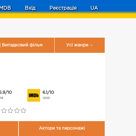
MDB
Вхід
Реєстрація
UA
Випадковий фільм
Усі жанри
6.9/10
6.1/10
119
1200
Актори та персонажі