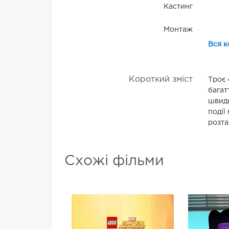
Кастинг
Монтаж
Вся к
Короткий зміст
Троє 
багат
швидш
події
розта
Схожі фільми