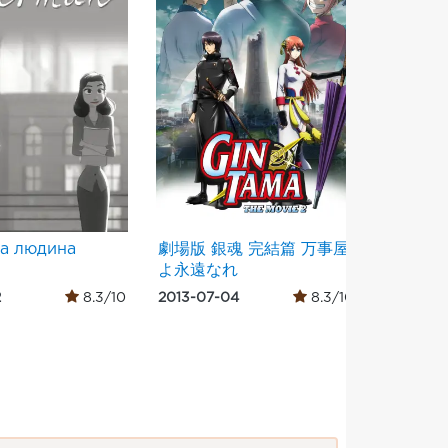
а людина
劇場版 銀魂 完結篇 万事屋
Зоотро
よ永遠なれ
2
8.3/10
2013-07-04
8.3/10
2016-02-