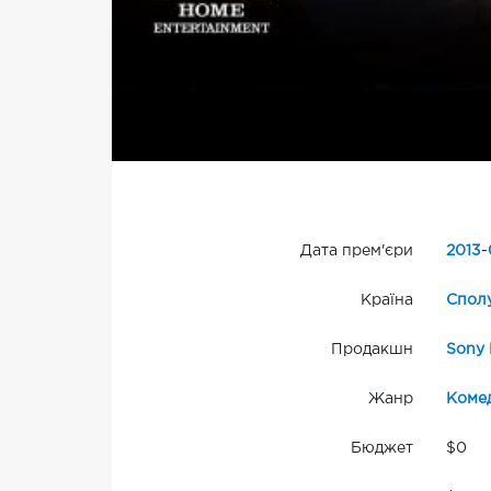
Дата прем'єри
2013
-
Країна
Сполу
Продакшн
Sony 
Жанр
Комед
Бюджет
$0