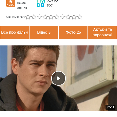
7.7/10
немає
507
оцінок
Оцініть фільм:
Актори та
Всё про фільм
Відео 3
Фото 25
персонажі
2:20