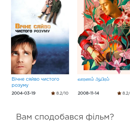
Вічне сяйво чистого
வாரணம் ஆயிரம்
розуму
2004-03-19
8.2/10
2008-11-14
8.2
Вам сподобався фільм?