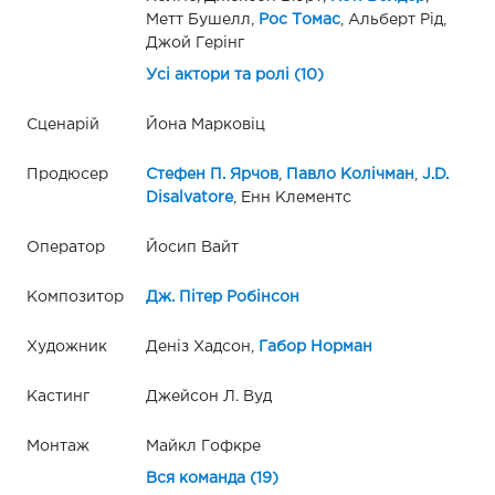
Метт Бушелл,
Рос Томас
, Альберт Рід,
Джой Герінг
Усі актори та ролі (10)
Сценарій
Йона Марковіц
Продюсер
Стефен П. Ярчов
,
Павло Колічман
,
J.D.
Disalvatore
, Енн Клементс
Оператор
Йосип Вайт
Композитор
Дж. Пітер Робінсон
Художник
Деніз Хадсон,
Габор Норман
Кастинг
Джейсон Л. Вуд
Монтаж
Майкл Гофкре
Вся команда (19)