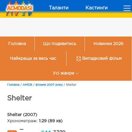
Таланти
Кастинги
Головна
Що подивитись
Новинки 2026
Найкраще за весь час
Випадковий фільм
Усі жанри
Головна
/
AMDB
/
Фільми 2007 року
/
Shelter
Shelter
Shelter (2007)
Хронометраж:
1:29 (89 хв)
—