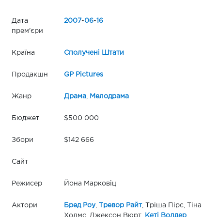
Дата
2007
-
06
-
16
прем'єри
Країна
Сполучені Штати
Продакшн
GP Pictures
Жанр
Драма
,
Мелодрама
Бюджет
$500 000
Збори
$142 666
Сайт
Режисер
Йона Марковіц
Актори
Бред Роу
,
Тревор Райт
, Тріша Пірс, Тіна
Холмс, Джексон Вюрт,
Кеті Волдер
,