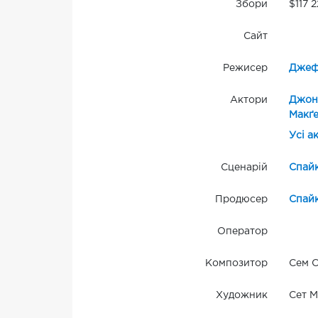
Збори
$117 2
Сайт
Режисер
Джеф
Актори
Джонн
Макґе
Усі а
Сценарій
Спай
Продюсер
Спай
Оператор
Композитор
Сем С
Художник
Сет М