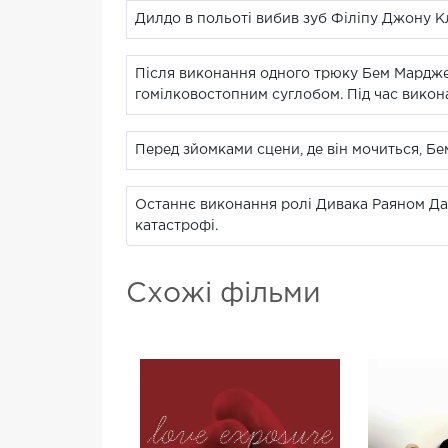
Дилдо в польоті вибив зуб Філіпу Джону К
Після виконання одного трюку Бем Мардже
гомілковостопним суглобом. Під час вико
Перед зйомками сцени, де він мочиться, Б
Останнє виконання ролі Дивака Раяном Данн
катастрофі.
Схожі фільми