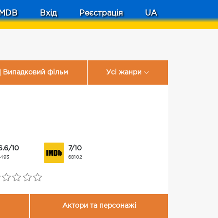
MDB
Вхід
Реєстрація
UA
Випадковий фільм
Усі жанри
6.6/10
7/10
1493
68102
Актори та персонажі