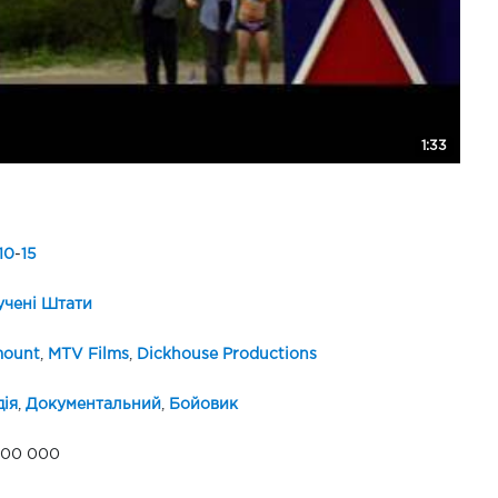
1:33
10
-
15
чені Штати
mount
,
MTV Films
,
Dickhouse Productions
ія
,
Документальний
,
Бойовик
000 000