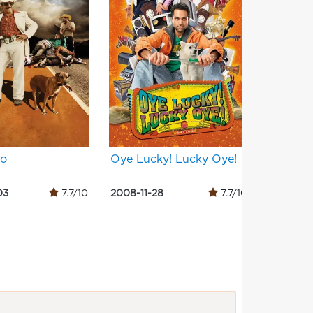
no
Oye Lucky! Lucky Oye!
Муха
03
7.7/10
2008-11-28
7.7/10
2012-07