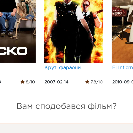
Круті фараони
El Infier
8
8/10
2007-02-14
7.8/10
2010-09-
Вам сподобався фільм?