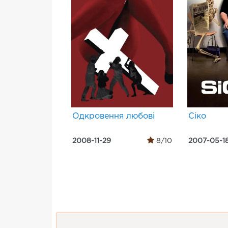
Одкровення любові
Сіко
2008-11-29
8/10
2007-05-1