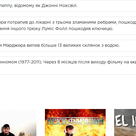
леппу, відомому як Джонні Ноксвіл.
ра потрапив до лікарні з трьома зламаними ребрами, пошко
нання іншого трюку Луміс Фолл пошкодив ключицю.
ем Марджера випив більше 13 великих склянок з водою.
омом (1977-2011). Через 8 місяців після виходу фільму на ек