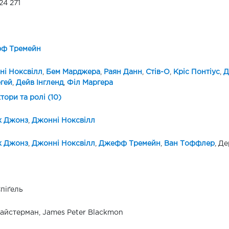
24 271
ф Тремейн
і Ноксвілл
,
Бем Марджера
,
Раян Данн
,
Стів-О
,
Кріс Понтіус
,
Д
гей
,
Дейв Інгленд
,
Філ Маргера
ктори та ролі (10)
к Джонз
,
Джонні Ноксвілл
к Джонз
,
Джонні Ноксвілл
,
Джефф Тремейн
,
Ван Тоффлер
, Д
піґель
айстерман, James Peter Blackmon