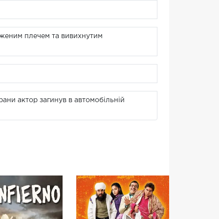
дженим плечем та вивихнутим
рани актор загинув в автомобільній