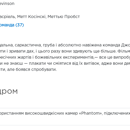
evinson
асріель, Метт Косінскі, Меттью Пробст
оманда (37)
альна, саркастична, груба і абсолютно навіжена команда Джо
ти і зривати дах, і цього разу вони здивують ще більше. Філь
есічних жартів і божевільних експериментів,— все це випробу
и не знаєш — плакати чи сміятися від їх витівок, адже вони д
ти, але боявся спробувати.
дром
икористанням високошвидкісних камер «Phantom», підключени