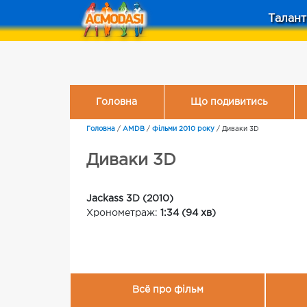
Талант
Головна
Що подивитись
Головна
/
AMDB
/
Фільми 2010 року
/
Диваки 3D
Диваки 3D
Jackass 3D (2010)
Хронометраж:
1:34 (94 хв)
Всё про фільм