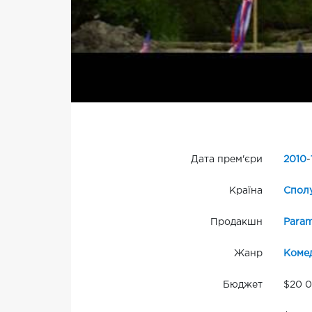
Дата прем'єри
2010
-
Країна
Сполу
Продакшн
Para
Жанр
Комед
Бюджет
$20 