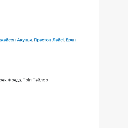
жейсон Акунья
,
Престон Лейсі
,
Ерен
ерек Фреда, Тріп Тейлор