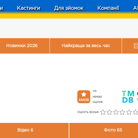
и
Кастинги
Для зйомок
Компанії
A
Новинки 2026
Найкраще за весь час
—
немає
оцінок
Оцініть фільм:
Відео 6
Фото 65