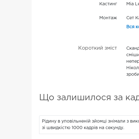
Кастинг
Mia L
Монтаж
Сет К
Вся к
Короткий зміст
Сканд
сміши
непер
Нікол
зроби
Що залишилося за ка
Рідину в уповільненій зйомці знімали з в
зі швидкістю 1000 кадрів на секунду.