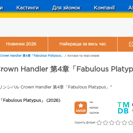
и
Кастинги
Для зйомок
Компанії
A
Новинки 2026
Найкраще за весь час
n Handler 第4章「Fabulous Platypus」
/
Актори та персонажі
andler 第4章「Fabulous Platypus」
・プリンシパル Crown Handler 第4章「Fabulous Platypus」"
ulous Platypus」 (2026)
—
немає
оцінок
Оцініть фільм: