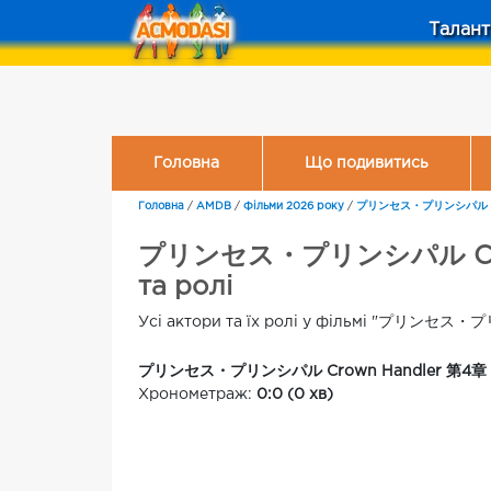
Талант
Головна
Що подивитись
Головна
/
AMDB
/
Фільми 2026 року
/
プリンセス・プリンシパル Crow
プリンセス・プリンシパル Crown H
та ролі
Усі актори та їх ролі у фільмі "プリンセス
プリンセス・プリンシパル Crown Handler 第4章「Fab
Хронометраж:
0:0 (0 хв)