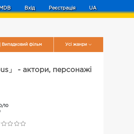
MDB
Вхід
Реєстрація
UA
Випадковий фільм
Усі жанри
 - актори, персонажі
0/10
0