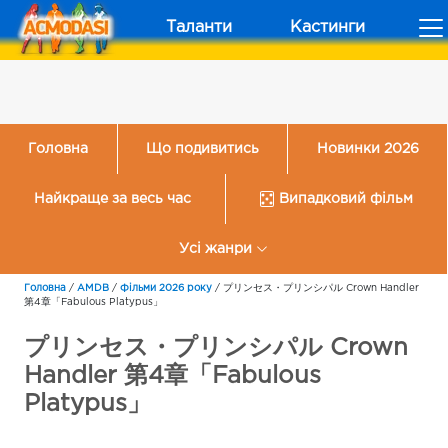
Таланти
Кастинги
Головна
Що подивитись
Новинки 2026
Найкраще за весь час
Випадковий фільм
Усі жанри
Головна
/
AMDB
/
Фільми 2026 року
/
プリンセス・プリンシパル Crown Handler
第4章「Fabulous Platypus」
プリンセス・プリンシパル Crown
Handler 第4章「Fabulous
Platypus」