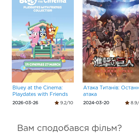
Bluey at the Cinema:
Атака Титанів: Остан
Playdates with Friends
атака
2026-03-26
9.2/10
2024-03-20
8.9
Вам сподобався фільм?