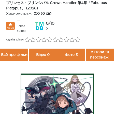
プリンセス・プリンシパル Crown Handler 第4章「Fabulous
Platypus」 (2026)
Хронометраж:
0:0 (0 хв)
—
0/10
немає
0
оцінок
Оцініть фільм:
Актори та
Всё про фільм
Відео 0
Фото 3
персонажі