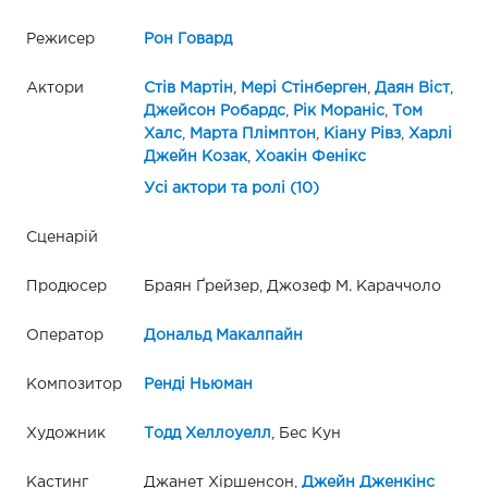
Режисер
Рон Говард
Актори
Стів Мартін
,
Мері Стінберген
,
Даян Віст
,
Джейсон Робардс
,
Рік Мораніс
,
Том
Халс
,
Марта Плімптон
,
Кіану Рівз
,
Харлі
Джейн Козак
,
Хоакін Фенікс
Усі актори та ролі (10)
Сценарій
Продюсер
Браян Ґрейзер, Джозеф М. Караччоло
Оператор
Дональд Макалпайн
Композитор
Ренді Ньюман
Художник
Тодд Хеллоуелл
, Бес Кун
Кастинг
Джанет Хіршенсон,
Джейн Дженкінс