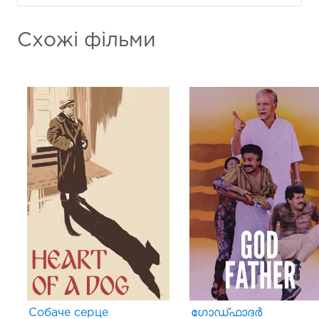
Схожі фільми
Собаче серце
ഗോഡ്ഫാദർ