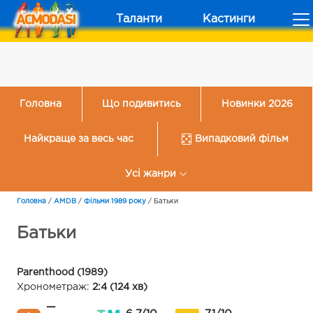
Таланти
Кастинги
Головна
Що подивитись
Новинки 2026
Найкраще за весь час
Випадковий фільм
Усі жанри
Головна
/
AMDB
/
Фільми 1989 року
/
Батьки
Батьки
Parenthood (1989)
Хронометраж:
2:4 (124 хв)
—