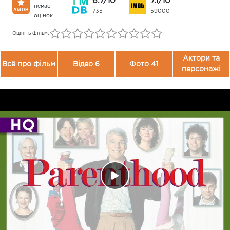
6.7/10
7.1/10
немає
735
59000
оцінок
Оцініть фільм:
Актори та
Всё про фільм
Відео 6
Фото 41
персонажі