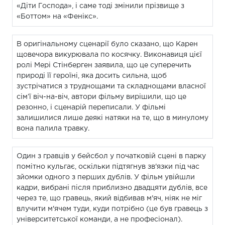
«Діти Господа», і саме тоді змінили прізвище з
«Боттом» на «Фенікс».
В оригінальному сценарії було сказано, що Карен
щовечора викурювала по косячку. Виконавиця цієї
ролі Мері Стінберген заявила, що це суперечить
природі її героїні, яка досить сильна, щоб
зустрічатися з труднощами та складнощами власної
сім’ї віч-на-віч, автори фільму вирішили, що це
резонно, і сценарій переписали. У фільмі
залишилися лише деякі натяки на те, що в минулому
вона палила травку.
Один з гравців у бейсбол у початковій сцені в парку
помітно кульгає, оскільки підтягнув зв'язки під час
зйомки одного з перших дублів. У фільм увійшли
кадри, вибрані після приблизно двадцяти дублів, все
через те, що гравець, який відбивав м'яч, ніяк не міг
влучити м'ячем туди, куди потрібно (це був гравець з
університетської команди, а не професіонал).