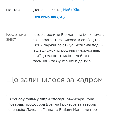
Монтаж
Деніел П. Хенлі,
Майк Хілл
Вся команда (56)
Короткий
Історія родини Бакманів та їхніх друзів,
зміст
які намагаються виховати своїх дітей.
Вони переживають усі можливі події –
від відчужених родичів і «чорної вівці»
сім’ї до ексцентриків, сімейних
таємниць та бунтівних підлітків.
Що залишилося за кадром
В основу фільму лягли спогади режисера Рона
Говарда, продюсера Браяна Грейзера та авторів
сценарію Лауелла Ганца та Бабалу Мандели про