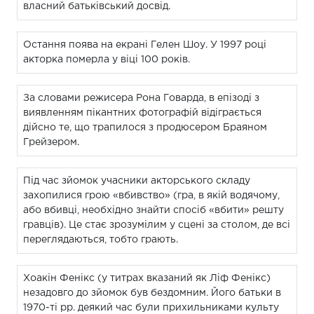
власний батьківський досвід.
Остання поява на екрані Гелен Шоу. У 1997 році
акторка померла у віці 100 років.
За словами режисера Рона Говарда, в епізоді з
виявленням пікантних фотографій відіграється
дійсно те, що трапилося з продюсером Браяном
Грейзером.
Під час зйомок учасники акторського складу
захопилися грою «вбивство» (гра, в якій водячому,
або вбивці, необхідно знайти спосіб «вбити» решту
гравців). Це стає зрозумілим у сцені за столом, де всі
переглядаються, тобто грають.
Хоакін Фенікс (у титрах вказаний як Ліф Фенікс)
незадовго до зйомок був бездомним. Його батьки в
1970-ті рр. деякий час були прихильниками культу