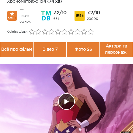
Хронометраж:
1:14 (74 хв)
—
7.2/10
7.2/10
немає
631
20000
оцінок
Оцініть фільм:
Актори та
Всё про фільм
Відео 7
Фото 26
персонажі