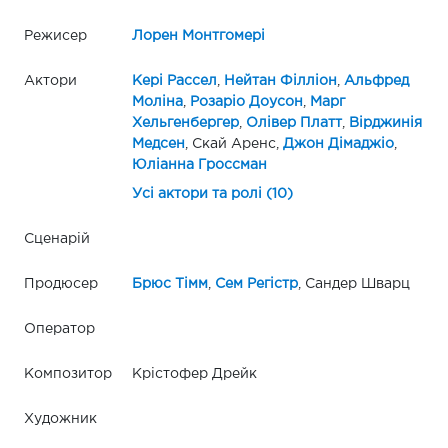
Режисер
Лорен Монтгомері
Актори
Кері Рассел
,
Нейтан Філліон
,
Альфред
Моліна
,
Розаріо Доусон
,
Марг
Хельгенбергер
,
Олівер Платт
,
Вірджинія
Медсен
, Скай Аренс,
Джон Дімаджіо
,
Юліанна Гроссман
Усі актори та ролі (10)
Сценарій
Продюсер
Брюс Тімм
,
Сем Регістр
, Сандер Шварц
Оператор
Композитор
Крістофер Дрейк
Художник