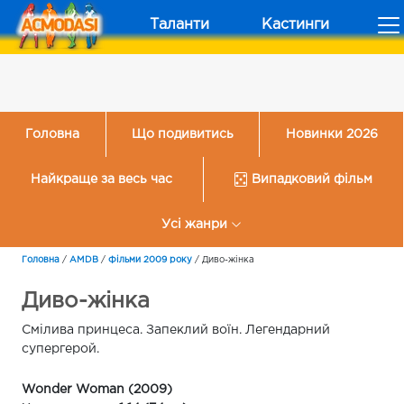
Таланти
Кастинги
Головна
Що подивитись
Новинки 2026
Найкраще за весь час
Випадковий фільм
Усі жанри
Головна
/
AMDB
/
Фільми 2009 року
/
Диво-жінка
Диво-жінка
Смілива принцеса. Запеклий воїн. Легендарний
супергерой.
Wonder Woman (2009)