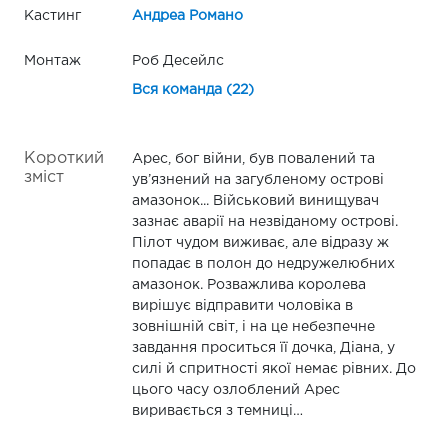
Кастинг
Андреа Романо
Монтаж
Роб Десейлс
Вся команда (22)
Короткий
Арес, бог війни, був повалений та
зміст
ув’язнений на загубленому острові
амазонок... Військовий винищувач
зазнає аварії на незвіданому острові.
Пілот чудом виживає, але відразу ж
попадає в полон до недружелюбних
амазонок. Розважлива королева
вирішує відправити чоловіка в
зовнішній світ, і на це небезпечне
завдання проситься її дочка, Діана, у
силі й спритності якої немає рівних. До
цього часу озлоблений Арес
виривається з темниці…