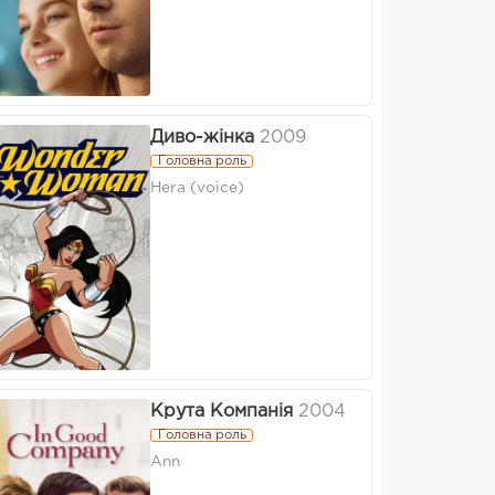
Диво-жінка
2009
Головна роль
Hera (voice)
Крута Компанія
2004
Головна роль
Ann