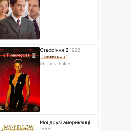
Створіння 2
1998
Головна роль
Dr. Laura Baker
Мої друзі американці
1996