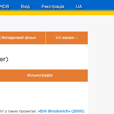
MDB
Вхід
Реєстрація
UA
Випадковий фільм
Усі жанри
er)
Фільмографія
іт у таких проектах:
«Erin Brockovich» (2000)
,