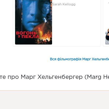
Sarah Kellogg
Вся фільмографія Марг Хельгенбе
те про Марг Хельгенбергер (Marg He