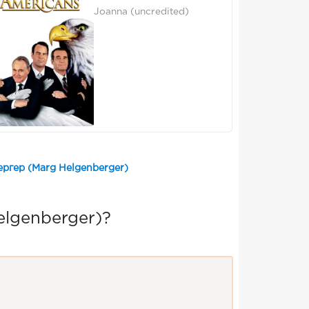
Joanna (uncredited)
ргер (Marg Helgenberger)
lgenberger)?