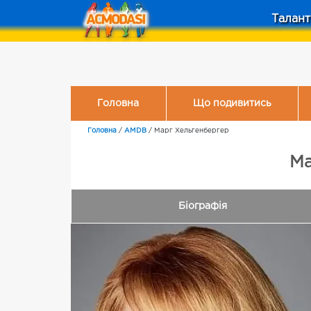
Талант
Головна
Що подивитись
Головна
/
AMDB
/
Марг Хельгенбергер
Ма
Біографія