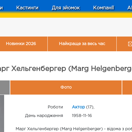
и
Кастинги
Для зйомок
Компанії
A
Новинки 2026
Найкраще за весь час
рг Хельгенбергер (Marg Helgenberg
Фото
Роботи
Актор
(17),
День народження
1958-11-16
Марг Хельгенбергер (Marg Helgenberger) - відома з роб