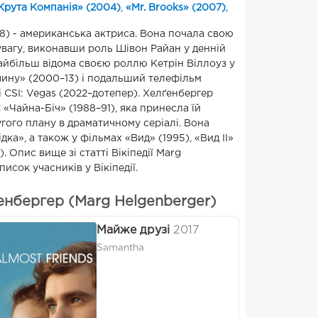
Крута Компанія» (2004)
,
«Mr. Brooks» (2007)
,
8) - американська актриса. Вона почала свою
увагу, виконавши роль Шівон Райан у денній
 найбільш відома своєю роллю Кетрін Віллоуз у
очину» (2000–13) і подальший телефільм
 CSI: Vegas (2022–дотепер). Хелґенбергер
«Чайна-Біч» (1988–91), яка принесла їй
гого плану в драматичному серіалі. Вона
ка», а також у фільмах «Вид» (1995), «Вид II»
. Опис вище зі статті Вікіпедії Marg
исок учасників у Вікіпедії.
енбергер (Marg Helgenberger)
Майже друзі
2017
Samantha