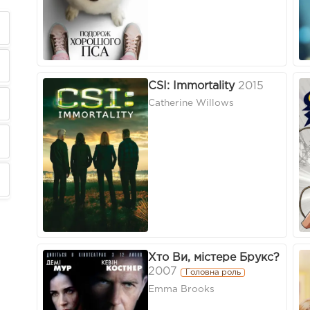
CSI: Immortality
2015
Catherine Willows
Хто Ви, містере Брукс?
2007
Головна роль
Emma Brooks