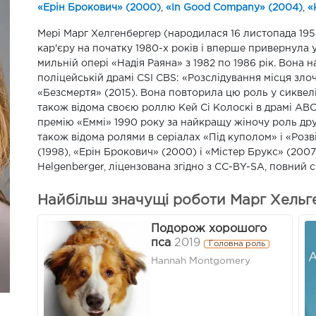
«Ерін Брокович» (2000)
,
«In Good Company» (2004)
,
«
Мері Марг Хелгенбергер (народилася 16 листопада 195
кар'єру на початку 1980-х років і вперше привернула 
мильній опері «Надія Раяна» з 1982 по 1986 рік. Вона
поліцейській драмі CSI CBS: «Розслідування місця зл
«Безсмертя» (2015). Вона повторила цю роль у сиквелі
також відома своєю роллю Кей Сі Колоскі в драмі ABC 
премію «Еммі» 1990 року за найкращу жіночу роль дру
також відома ролями в серіалах «Під куполом» і «Розвід
(1998), «Ерін Брокович» (2000) і «Містер Брукс» (2007)
Helgenberger, ліцензована згідно з CC-BY-SA, повний сп
Найбільш значущі роботи Марг Хельг
Подорож хорошого
пса
2019
Головна роль
Hannah Montgomery