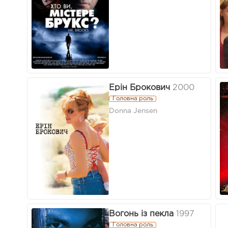
Ерін Брокович
2000
Головна роль
Donna Jensen
Вогонь із пекла
1997
Головна роль